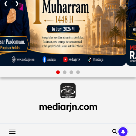
❮
❯
Skip
to
content
mediarjn.com