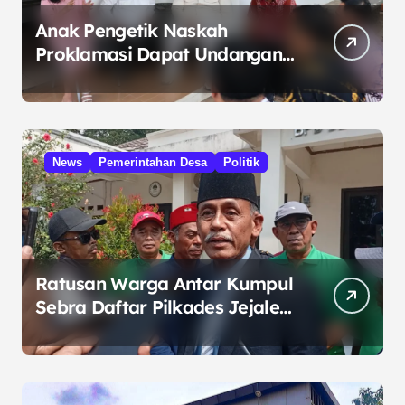
Anak Pengetik Naskah
Proklamasi Dapat Undangan
HUT RI dari Presiden
Prabowo
News
Pemerintahan Desa
Politik
Ratusan Warga Antar Kumpul
Sebra Daftar Pilkades Jejalen
Jaya, Serukan Pemilu Damai