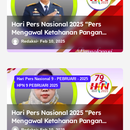
o
s
Hari Pers Nasional 2025 “Pers
Mengawal Ketahanan Pangan
untuk Kemandirian Bangsa”
Redaksi
Feb 10, 2025
Hari Pers Nasional 9 - PEBRUARI - 2025
HPN 9 PEBRUARI 2025
Hari Pers Nasional 2025 “Pers
Mengawal Ketahanan Pangan
untuk Kemandirian Bangsa”
Redaksi
Feb 10, 2025