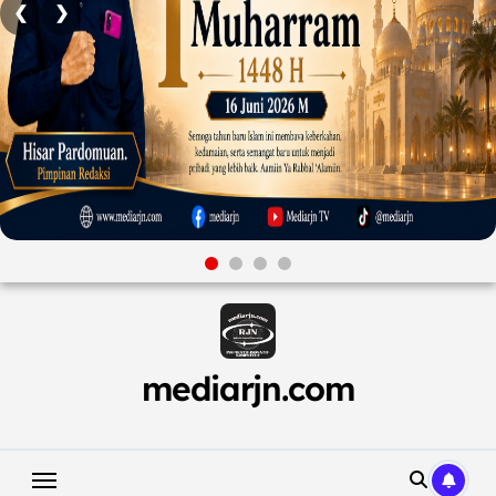
❮
❯
Skip
to
content
mediarjn.com