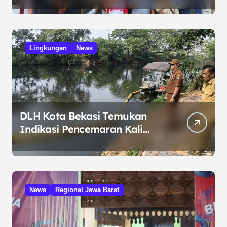
Pangan di Bekasi, Target IP
Naik Jadi 300
Lingkungan
News
DLH Kota Bekasi Temukan
Indikasi Pencemaran Kali
Cileungsi, Kualitas Air
Lampaui Baku Mutu
News
Regional Jawa Barat