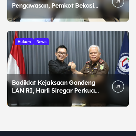
Pengawasan, Pemkot Bekasi
Targetkan Skor MCSP KPK
Naik
Hukum
News
Badiklat Kejaksaan Gandeng
LAN RI, Harli Siregar Perkuat
SDM Penegak Hukum