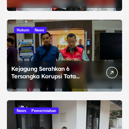
Internasional di Malaysia
Hukum
News
Kejagung Serahkan 6
Tersangka Korupsi Tata
Kelola Minyak ke Penuntut
Umum
News
Pemerintahan