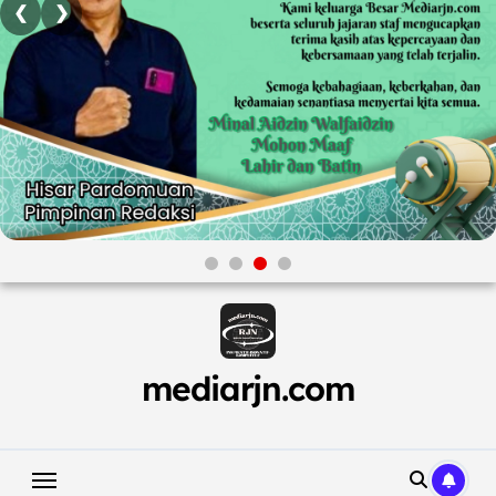
❮
❯
Skip
to
content
mediarjn.com