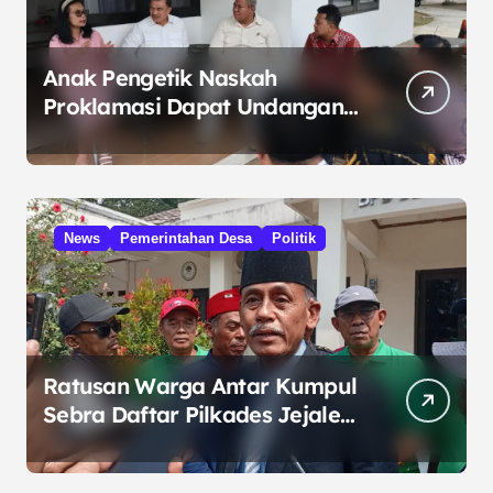
Anak Pengetik Naskah
Proklamasi Dapat Undangan
HUT RI dari Presiden
Prabowo
News
Pemerintahan Desa
Politik
Ratusan Warga Antar Kumpul
Sebra Daftar Pilkades Jejalen
Jaya, Serukan Pemilu Damai