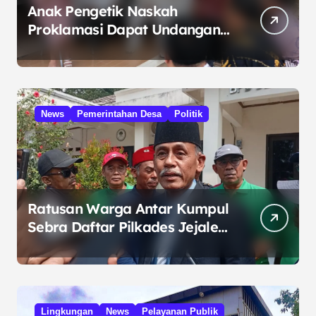
Anak Pengetik Naskah
Proklamasi Dapat Undangan
HUT RI dari Presiden
Prabowo
News
Pemerintahan Desa
Politik
Ratusan Warga Antar Kumpul
Sebra Daftar Pilkades Jejalen
Jaya, Serukan Pemilu Damai
Lingkungan
News
Pelayanan Publik