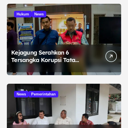
Hukum
News
Kejagung Serahkan 6
Tersangka Korupsi Tata
Kelola Minyak ke Penuntut
Umum
News
Pemerintahan