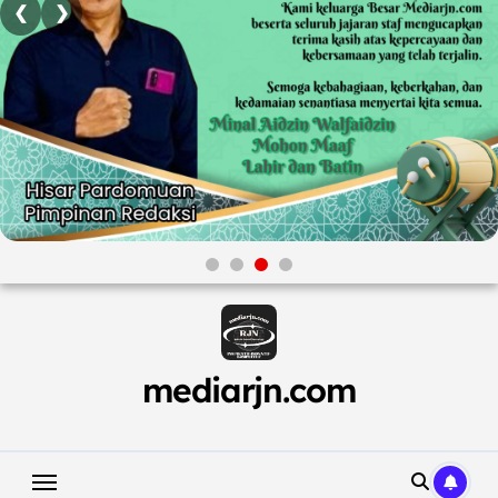
❮
❯
Skip
to
content
mediarjn.com