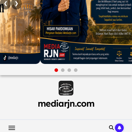
❮
❯
Skip
to
content
mediarjn.com