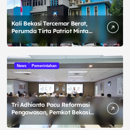
Kali Bekasi Tercemar Berat,
Perumda Tirta Patriot Minta
Maaf atas Penurunan Kualitas
Air
News
Pemerintahan
Tri Adhianto Pacu Reformasi
Pengawasan, Pemkot Bekasi
Targetkan Skor MCSP KPK
Naik