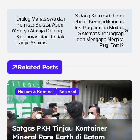
N
Sidang Korupsi Chrom
Dialog Mahasiswa dan
a
ebook Kemendikbudris
Pemkab Bekasi: Asep
tek: Bagaimana Modus
Surya Atmaja Dorong
v
Sistematis Terungkap
Kolaborasi dan Tindak
dan Mengapa Negara
i
Lanjut Aspirasi
Rugi Total?
g
a
Related Posts
s
i
Hukum & Kriminal
Nasional
p
o
s
Satgas PKH Tinjau Kontainer
Mineral Rare Earth di Batam