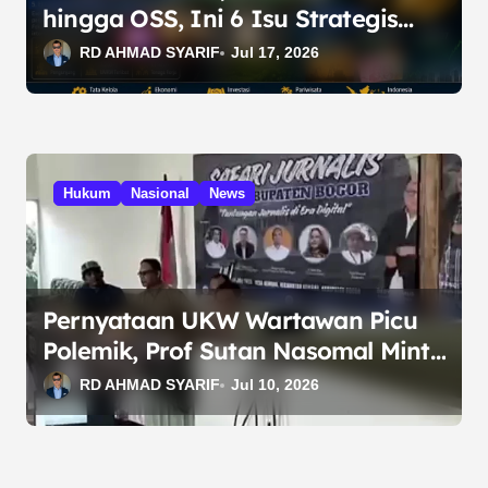
hingga OSS, Ini 6 Isu Strategis
Nasional
RD AHMAD SYARIF
Jul 17, 2026
Hukum
Nasional
News
Pernyataan UKW Wartawan Picu
Polemik, Prof Sutan Nasomal Minta
PWI Bogor Klarifikasi
RD AHMAD SYARIF
Jul 10, 2026