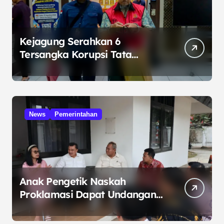
Kejagung Serahkan 6
Tersangka Korupsi Tata
Kelola Minyak ke Penuntut
Umum
News
Pemerintahan
Anak Pengetik Naskah
Proklamasi Dapat Undangan
HUT RI dari Presiden
Prabowo