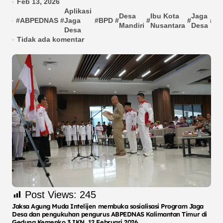
Feb 13, 2026
Aplikasi
Desa
Ibu Kota
Jaga
#
ABPEDNAS
#
Jaga
#
BPD
#
#
#
#
Ja
Mandiri
Nusantara
Desa
Desa
Tidak ada komentar
Post Views:
245
Jaksa Agung Muda Intelijen membuka sosialisasi Program Jaga
Desa dan pengukuhan pengurus ABPEDNAS Kalimantan Timur di
Gedung Kemenko 3 IKN, 12 Februari 2026.