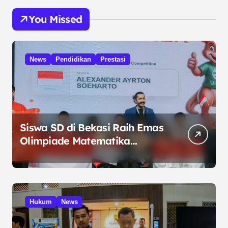
You Missed
News
Pendidikan
Prestasi
Siswa SD di Bekasi Raih Emas
Olimpiade Matematika
Internasional di Malaysia
Hukum
News