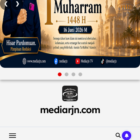
❮
❯
Skip
to
content
mediarjn.com