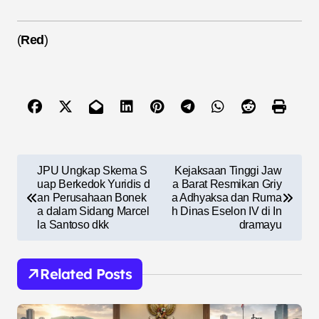
(
Red
)
N
JPU Ungkap Skema S
Kejaksaan Tinggi Jaw
a
uap Berkedok Yuridis d
a Barat Resmikan Griy
an Perusahaan Bonek
a Adhyaksa dan Ruma
v
a dalam Sidang Marcel
h Dinas Eselon IV di In
la Santoso dkk
dramayu
i
g
Related Posts
a
s