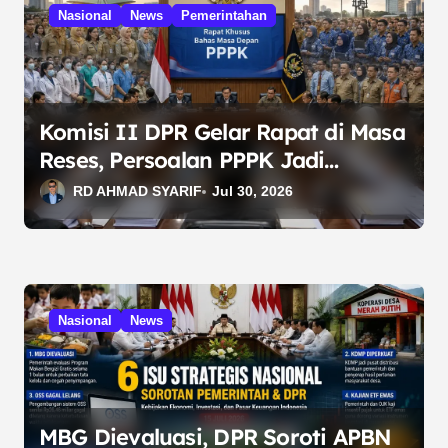
i
Nasional
News
Pemerintahan
p
o
s
Komisi II DPR Gelar Rapat di Masa
Reses, Persoalan PPPK Jadi
Prioritas Pembahasan
RD AHMAD SYARIF
Jul 30, 2026
Nasional
News
MBG Dievaluasi, DPR Soroti APBN