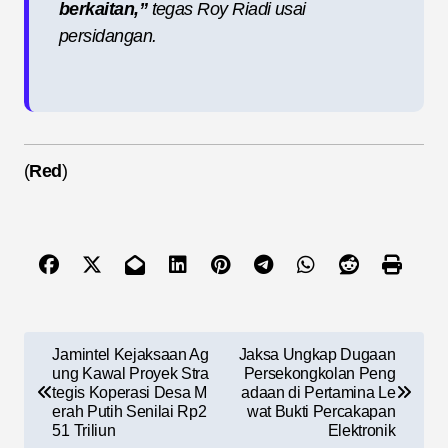
berkaitan,”
tegas Roy Riadi usai
persidangan.
(
Red
)
N
Jamintel Kejaksaan Ag
Jaksa Ungkap Dugaan
a
ung Kawal Proyek Stra
Persekongkolan Peng
tegis Koperasi Desa M
adaan di Pertamina Le
v
erah Putih Senilai Rp2
wat Bukti Percakapan
51 Triliun
Elektronik
i