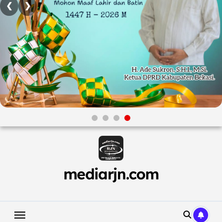
❮
❯
Skip
to
content
mediarjn.com