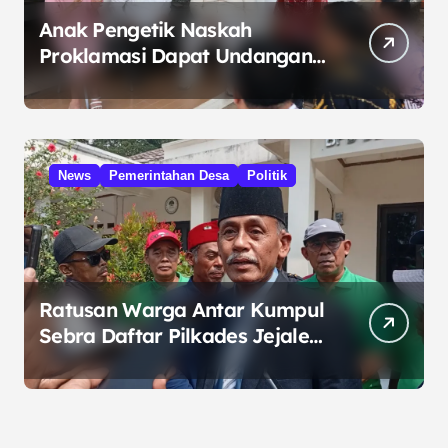
Anak Pengetik Naskah
Proklamasi Dapat Undangan
HUT RI dari Presiden
Prabowo
News
Pemerintahan Desa
Politik
Ratusan Warga Antar Kumpul
Sebra Daftar Pilkades Jejalen
Jaya, Serukan Pemilu Damai