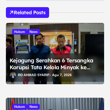
g
Related Posts
a
s
i
Hukum
News
p
o
s
Kejagung Serahkan 6 Tersangka
Korupsi Tata Kelola Minyak ke
Penuntut Umum
RD AHMAD SYARIF
Agu 7, 2026
Hukum
News