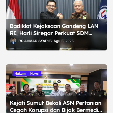
Badiklat Kejaksaan Gandeng LAN
RI, Harli Siregar Perkuat SDM
Penegak Hukum
RD AHMAD SYARIF
Agu 6, 2026
Hukum
News
Kejati Sumut Bekali ASN Pertanian
Cegah Korupsi dan Bijak Bermedia