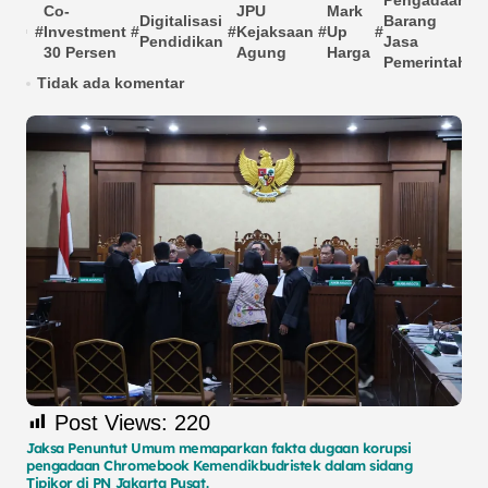
Pengadaan
Co-
JPU
Mark
Digitalisasi
Barang
#
Investment
#
#
Kejaksaan
#
Up
#
#
Pendidikan
Jasa
30 Persen
Agung
Harga
Pemerintah
Tidak ada komentar
Post Views:
220
Jaksa Penuntut Umum memaparkan fakta dugaan korupsi
pengadaan Chromebook Kemendikbudristek dalam sidang
Tipikor di PN Jakarta Pusat.