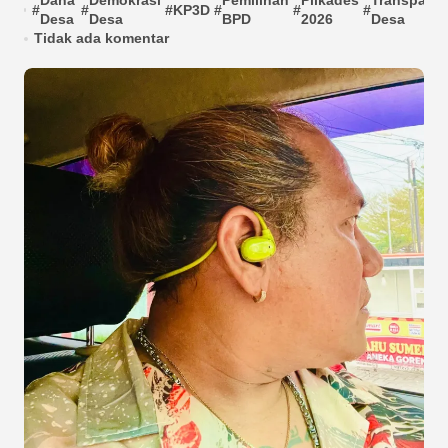
Dana
Demokrasi
Pemilihan
Pilkades
Transparan
#
#
#
KP3D
#
#
#
Desa
Desa
BPD
2026
Desa
Tidak ada komentar