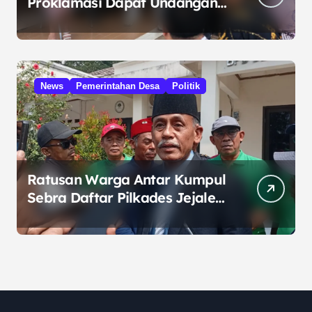
Proklamasi Dapat Undangan
HUT RI dari Presiden
Prabowo
News
Pemerintahan Desa
Politik
Ratusan Warga Antar Kumpul
Sebra Daftar Pilkades Jejalen
Jaya, Serukan Pemilu Damai