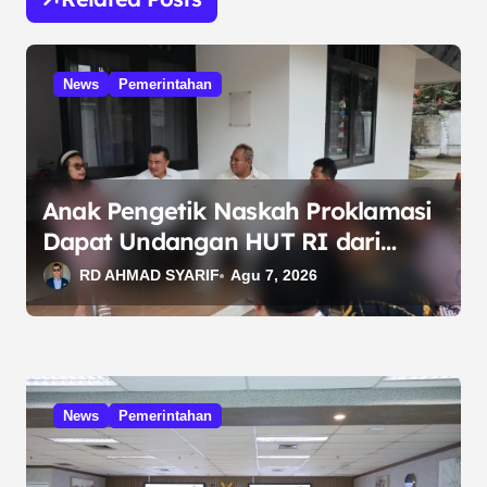
a
s
i
News
Pemerintahan
p
o
s
Anak Pengetik Naskah Proklamasi
Dapat Undangan HUT RI dari
Presiden Prabowo
RD AHMAD SYARIF
Agu 7, 2026
News
Pemerintahan