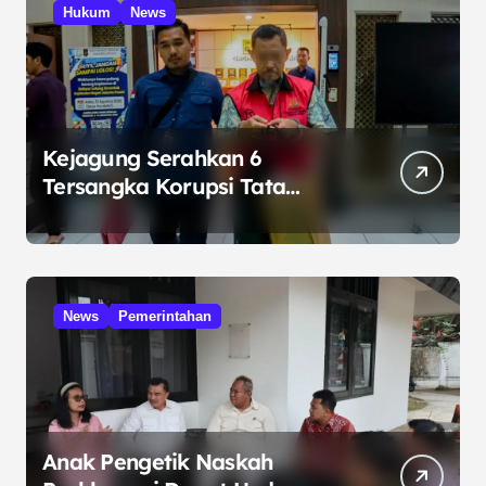
Hukum
News
Kejagung Serahkan 6
Tersangka Korupsi Tata
Kelola Minyak ke Penuntut
Umum
News
Pemerintahan
Anak Pengetik Naskah