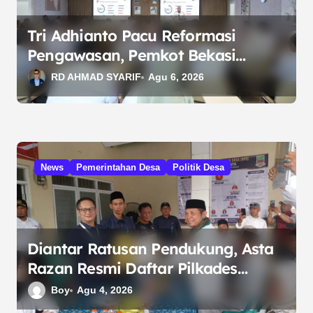
Tri Adhianto Pacu Reformasi
Pengawasan, Pemkot Bekasi
Targetkan Skor MCSP KPK Naik
RD AHMAD SYARIF
Agu 6, 2026
News
Pemerintahan Desa
Politik Desa
Diantar Ratusan Pendukung, Asta
Razan Resmi Daftar Pilkades
Satria Jaya 2026
Boy
Agu 4, 2026