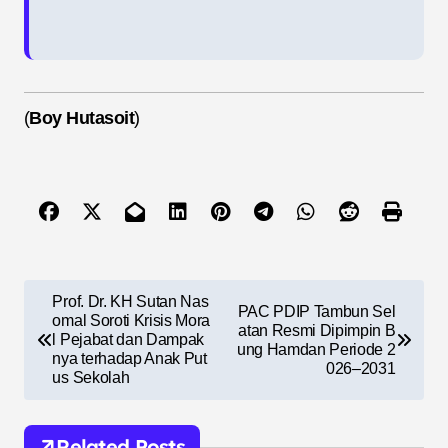
(
Boy Hutasoit
)
N
Prof. Dr. KH Sutan Nas
PAC PDIP Tambun Sel
a
omal Soroti Krisis Mora
atan Resmi Dipimpin B
l Pejabat dan Dampak
ung Hamdan Periode 2
v
nya terhadap Anak Put
026–2031
us Sekolah
i
g
Related Posts