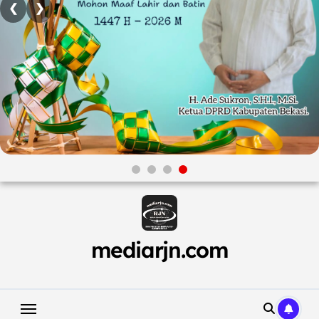
❮
❯
Skip
to
content
mediarjn.com