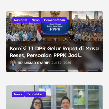
Nasional
News
Pemerintahan
Komisi II DPR Gelar Rapat di Masa
Reses, Persoalan PPPK Jadi
Prioritas Pembahasan
RD AHMAD SYARIF
Jul 30, 2026
News
Pendidikan