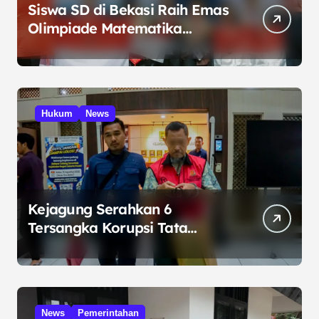
Siswa SD di Bekasi Raih Emas
Olimpiade Matematika
Internasional di Malaysia
Hukum
News
Kejagung Serahkan 6
Tersangka Korupsi Tata
Kelola Minyak ke Penuntut
Umum
News
Pemerintahan