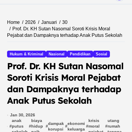
Home
2026
Januari
30
Prof. Dr. KH Sutan Nasomal Soroti Krisis Moral
Pejabat dan Dampaknya terhadap Anak Putus Sekolah
Hukum & Kriminal
Nasional
Pendidikan
Sosial
Prof. Dr. KH Sutan Nasomal
Soroti Krisis Moral Pejabat
dan Dampaknya terhadap
Anak Putus Sekolah
Jan 30, 2026
anak
biaya
krisis
utang
dampak
ekonomi
#
putus
#
hidup
#
#
#
moral
#
rumah
korupsi
keluarga
sekolah
naik
pejabat
tangga