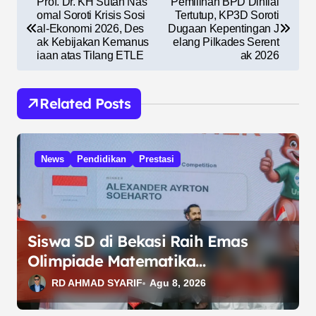
Prof. Dr. KH Sutan Nas
Pemilihan BPD Dinilai
a
omal Soroti Krisis Sosi
Tertutup, KP3D Soroti
al-Ekonomi 2026, Des
Dugaan Kepentingan J
v
ak Kebijakan Kemanus
elang Pilkades Serent
iaan atas Tilang ETLE
ak 2026
i
g
Related Posts
a
s
i
News
Pendidikan
Prestasi
p
o
s
Siswa SD di Bekasi Raih Emas
Olimpiade Matematika
Internasional di Malaysia
RD AHMAD SYARIF
Agu 8, 2026