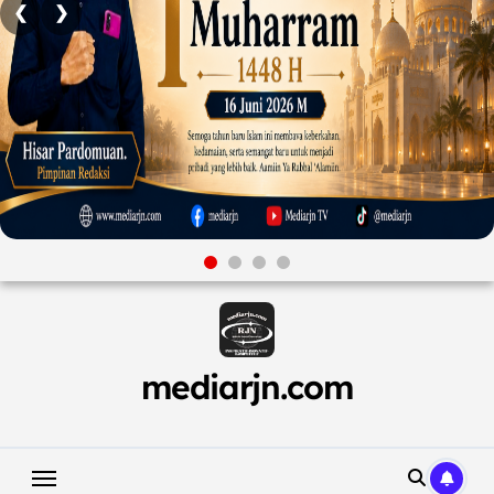
❮
❯
Skip
to
content
mediarjn.com