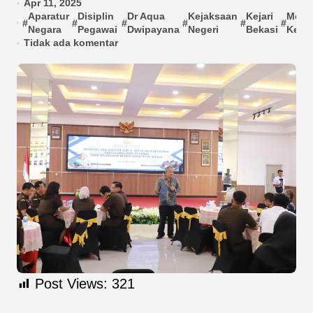
Apr 11, 2025
Aparatur
Disiplin
Dr Aqua
Kejaksaan
Kejari
Motiv
#
#
#
#
#
#
Negara
Pegawai
Dwipayana
Negeri
Bekasi
Kerja
Tidak ada komentar
Post Views:
321