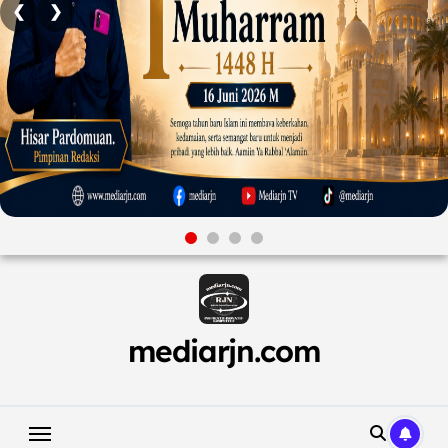
❮
❯
Skip
to
content
mediarjn.com