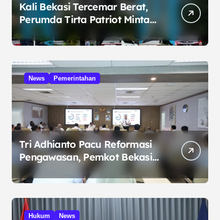
Kali Bekasi Tercemar Berat,
Perumda Tirta Patriot Minta
Maaf atas Penurunan Kualitas
Air
News
Pemerintahan
Tri Adhianto Pacu Reformasi
Pengawasan, Pemkot Bekasi
Targetkan Skor MCSP KPK
Naik
Hukum
News