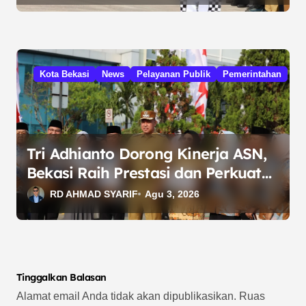
Kota Bekasi
News
Pelayanan Publik
Pemerintahan
Tri Adhianto Dorong Kinerja ASN,
Bekasi Raih Prestasi dan Perkuat
Efisiensi Anggaran
RD AHMAD SYARIF
Agu 3, 2026
Tinggalkan Balasan
Alamat email Anda tidak akan dipublikasikan.
Ruas