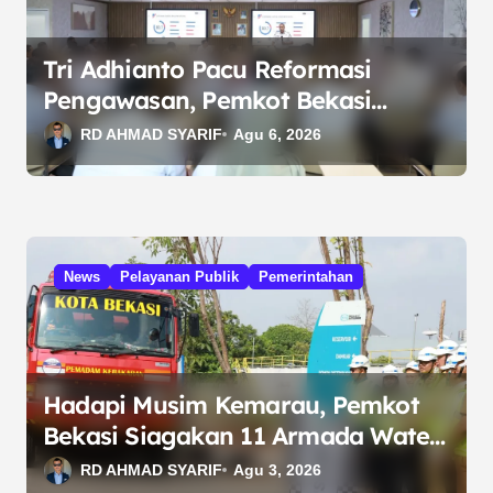
o
s
Tri Adhianto Pacu Reformasi
Pengawasan, Pemkot Bekasi
Targetkan Skor MCSP KPK Naik
RD AHMAD SYARIF
Agu 6, 2026
News
Pelayanan Publik
Pemerintahan
Hadapi Musim Kemarau, Pemkot
Bekasi Siagakan 11 Armada Water
Trucking
RD AHMAD SYARIF
Agu 3, 2026