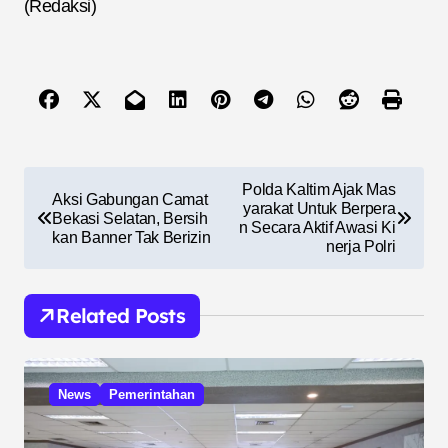
(Redaksi)
N
Polda Kaltim Ajak Mas
Aksi Gabungan Camat
a
yarakat Untuk Berpera
Bekasi Selatan, Bersih
n Secara Aktif Awasi Ki
kan Banner Tak Berizin
v
nerja Polri
i
g
Related Posts
a
s
News
Pemerintahan
i
p