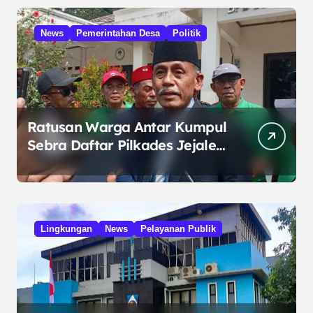
News
Pemerintahan Desa
Politik
Ratusan Warga Antar Kumpul
Sebra Daftar Pilkades Jejalen
Jaya, Serukan Pemilu Damai
Lingkungan
News
Pelayanan Publik