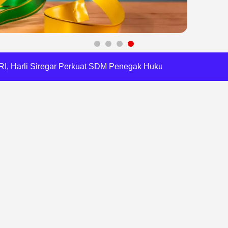
a Tirta Patriot Minta Maaf atas Penurunan Kualitas Air
gawasan, Pemkot Bekasi Targetkan Skor MCSP KPK Naik
RI, Harli Siregar Perkuat SDM Penegak Hukum
 Cegah Korupsi dan Bijak Bermedia Sosial
 Brigade Pangan di Bekasi, Target IP Naik Jadi 300
Pencemaran Kali Cileungsi, Kualitas Air Lampaui Baku Mutu
Harris Bobihoe Dorong Inovasi Jadi Solusi Nyata
rupsi Tata Kelola Minyak ke Penuntut Umum