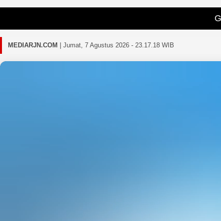
Gagal memuat 
MEDIARJN.COM
|
Jumat, 7 Agustus 2026 - 23.17.20 WIB