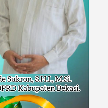
Harris Bobihoe Dorong Inovasi Jadi Solusi Nyata
rupsi Tata Kelola Minyak ke Penuntut Umum
 Dapat Undangan HUT RI dari Presiden Prabowo
 Daftar Pilkades Jejalen Jaya, Serukan Pemilu Damai