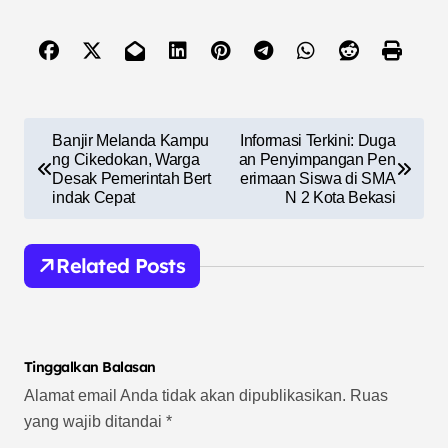
N
Banjir Melanda Kampu
Informasi Terkini: Duga
a
ng Cikedokan, Warga
an Penyimpangan Pen
Desak Pemerintah Bert
erimaan Siswa di SMA
v
indak Cepat
N 2 Kota Bekasi
i
g
Related Posts
a
s
i
Tinggalkan Balasan
p
Alamat email Anda tidak akan dipublikasikan.
Ruas
yang wajib ditandai
*
o