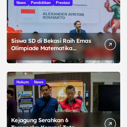
News
Pendidikan
Prestasi
Siswa SD di Bekasi Raih Emas
Olimpiade Matematika
Internasional di Malaysia
Hukum
News
Kejagung Serahkan 6