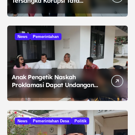
Tersangka Korupsi Tata
Kelola Minyak ke Penuntut
Umum
News
Pemerintahan
Anak Pengetik Naskah
Proklamasi Dapat Undangan
HUT RI dari Presiden
Prabowo
News
Pemerintahan Desa
Politik