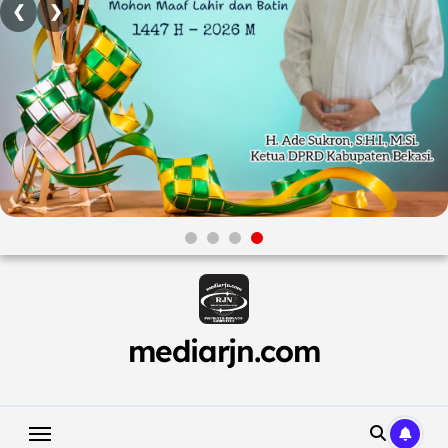
❮
❯
Skip
to
content
mediarjn.com