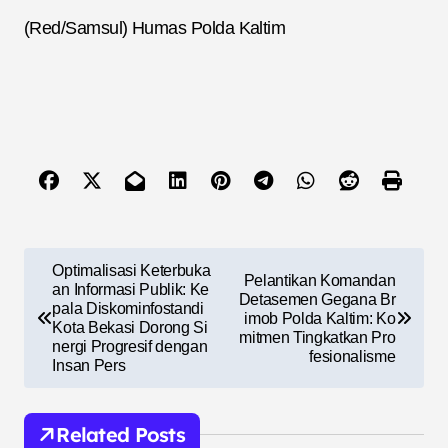
(Red/Samsul) Humas Polda Kaltim
N
Optimalisasi Keterbuka
Pelantikan Komandan
a
an Informasi Publik: Ke
Detasemen Gegana Br
pala Diskominfostandi
imob Polda Kaltim: Ko
v
Kota Bekasi Dorong Si
mitmen Tingkatkan Pro
nergi Progresif dengan
i
fesionalisme
Insan Pers
g
a
Related Posts