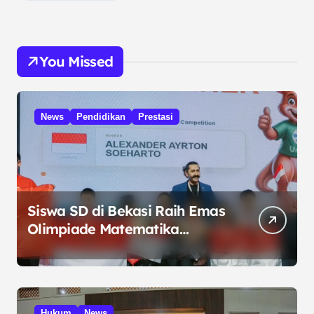
You Missed
News
Pendidikan
Prestasi
Siswa SD di Bekasi Raih Emas
Olimpiade Matematika
Internasional di Malaysia
Hukum
News