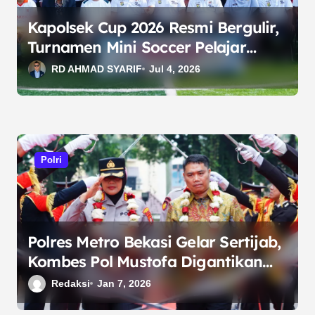
Kapolsek Cup 2026 Resmi Bergulir,
Turnamen Mini Soccer Pelajar
Semarakkan HUT Bhayangkara
RD AHMAD SYARIF
Jul 4, 2026
Polri
Polres Metro Bekasi Gelar Sertijab,
Kombes Pol Mustofa Digantikan
Oleh Kombes Pol Sumarni sebagai
Redaksi
Jan 7, 2026
Kapolres Metro Bekasi