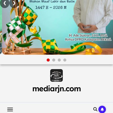
❮
❯
Skip
to
content
mediarjn.com