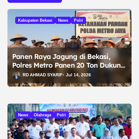
s
i
Kabupaten Bekasi
News
Polri
p
o
s
Panen Raya Jagung di Bekasi,
Polres Metro Panen 20 Ton Dukung
Ketahanan Pangan
RD AHMAD SYARIF
Jul 14, 2026
News
Olahraga
Polri