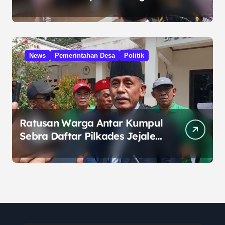
HUT RI dari Presiden
Prabowo
News
Pemerintahan Desa
Politik
Ratusan Warga Antar Kumpul
Sebra Daftar Pilkades Jejalen
Jaya, Serukan Pemilu Damai