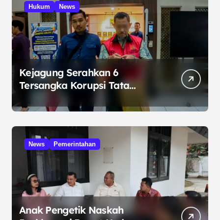
Hukum
News
Kejagung Serahkan 6
Tersangka Korupsi Tata
Kelola Minyak ke Penuntut
Umum
News
Pemerintahan
Anak Pengetik Naskah