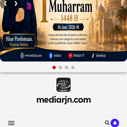
❮
❯
Skip
to
content
mediarjn.com