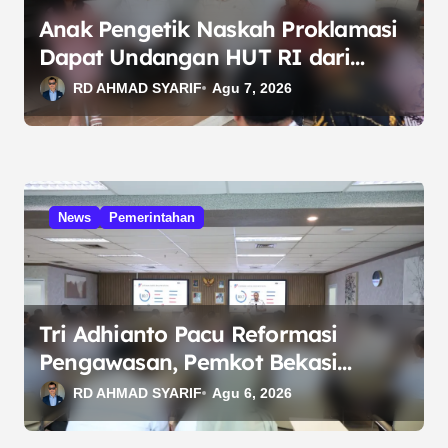
s
Anak Pengetik Naskah Proklamasi
Dapat Undangan HUT RI dari
Presiden Prabowo
RD AHMAD SYARIF
Agu 7, 2026
News
Pemerintahan
Tri Adhianto Pacu Reformasi
Pengawasan, Pemkot Bekasi
Targetkan Skor MCSP KPK Naik
RD AHMAD SYARIF
Agu 6, 2026