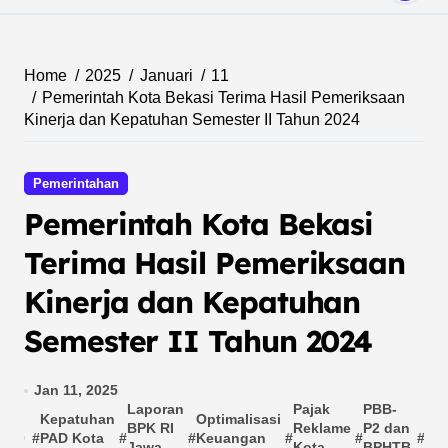
Home
2025
Januari
11
Pemerintah Kota Bekasi Terima Hasil Pemeriksaan
Kinerja dan Kepatuhan Semester II Tahun 2024
Pemerintahan
Pemerintah Kota Bekasi
Terima Hasil Pemeriksaan
Kinerja dan Kepatuhan
Semester II Tahun 2024
Jan 11, 2025
Laporan
Pajak
PBB-
Kepatuhan
Optimalisasi
Pe
BPK RI
Reklame
P2 dan
#
PAD Kota
#
#
Keuangan
#
#
#
Kin
Jawa
Kota
BPHTB