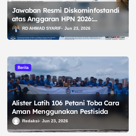
Jawaban Resmi Diskominfostandi
atas Anggaran HPN 2026:
Penjelasan Disampaikan,
RD AHMAD SYARIF
Jun 23, 2026
Transparansi Terus Didorong
Berita
Alister Latih 106 Petani Toba Cara
Aman Menggunakan Pestisida
Redaksi
Jun 23, 2026