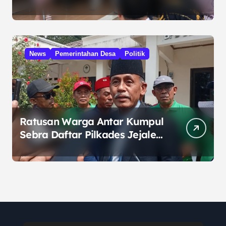
HUT RI dari Presiden
Prabowo
News
Pemerintahan Desa
Politik
Ratusan Warga Antar Kumpul
Sebra Daftar Pilkades Jejalen
Jaya, Serukan Pemilu Damai