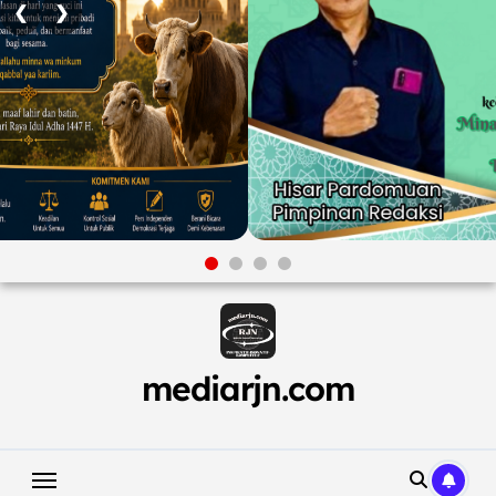
❮
❯
Skip
to
content
mediarjn.com