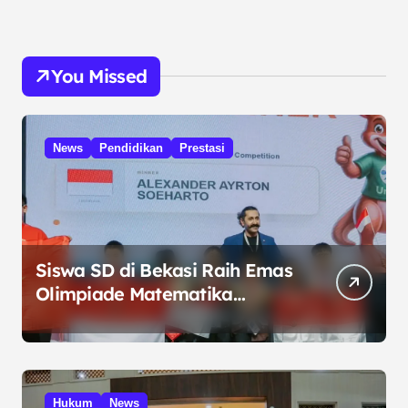
You Missed
News
Pendidikan
Prestasi
Siswa SD di Bekasi Raih Emas
Olimpiade Matematika
Internasional di Malaysia
Hukum
News