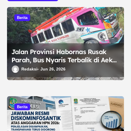
a
s
Berita
i
p
o
s
Jalan Provinsi Habornas Rusak
Parah, Bus Nyaris Terbalik di Aek
Kualu Toba
Redaksi
Jun 26, 2026
Berita