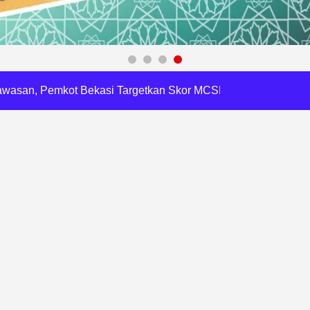
 Dapat Undangan HUT RI dari Presiden Prabowo
 Daftar Pilkades Jejalen Jaya, Serukan Pemilu Damai
a Tirta Patriot Minta Maaf atas Penurunan Kualitas Air
gawasan, Pemkot Bekasi Targetkan Skor MCSP KPK Naik
RI, Harli Siregar Perkuat SDM Penegak Hukum
 Cegah Korupsi dan Bijak Bermedia Sosial
 Brigade Pangan di Bekasi, Target IP Naik Jadi 300
Pencemaran Kali Cileungsi, Kualitas Air Lampaui Baku Mutu
piade Matematika Internasional di Malaysia