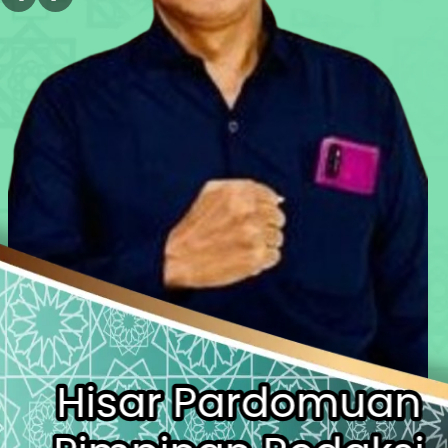
DLH Kota Bekasi Temukan Indikasi 
Siswa SD di Bekasi Raih Emas Olim
Kejagung Serahkan 6 Tersangka Ko