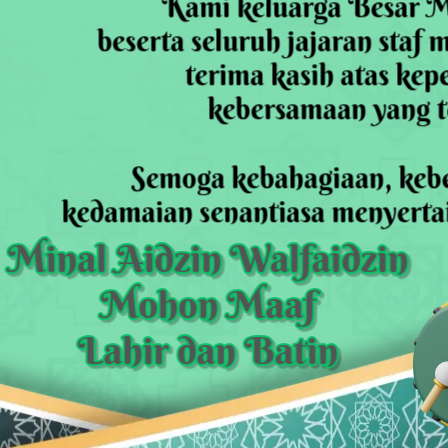
Pencemaran Kali Cileungsi, Kualitas Air Lampaui Baku Mutu
piade Matematika Internasional di Malaysia
rupsi Tata Kelola Minyak ke Penuntut Umum