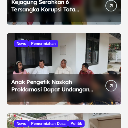
Kejagung Serahkan 6
Tersangka Korupsi Tata
Kelola Minyak ke Penuntut
Umum
News
Pemerintahan
Anak Pengetik Naskah
Proklamasi Dapat Undangan
HUT RI dari Presiden
Prabowo
News
Pemerintahan Desa
Politik