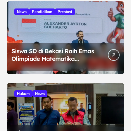
News
Pendidikan
Prestasi
Siswa SD di Bekasi Raih Emas
Olimpiade Matematika
Internasional di Malaysia
Hukum
News