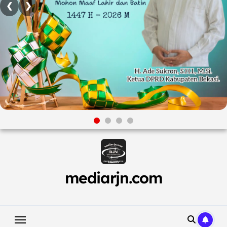
❮
❯
Skip
to
content
mediarjn.com