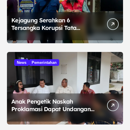
Kejagung Serahkan 6
Tersangka Korupsi Tata
Kelola Minyak ke Penuntut
Umum
News
Pemerintahan
Anak Pengetik Naskah
Proklamasi Dapat Undangan
HUT RI dari Presiden
Prabowo