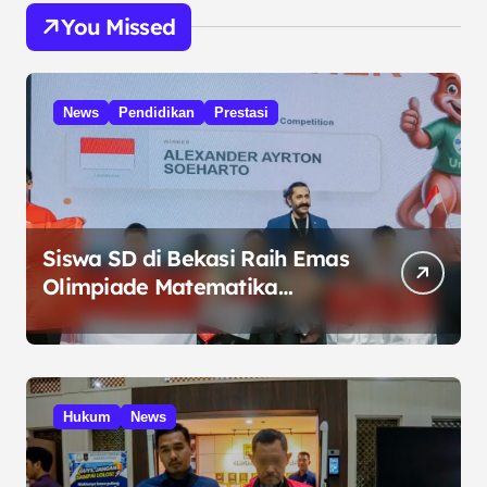
You Missed
News
Pendidikan
Prestasi
Siswa SD di Bekasi Raih Emas
Olimpiade Matematika
Internasional di Malaysia
Hukum
News