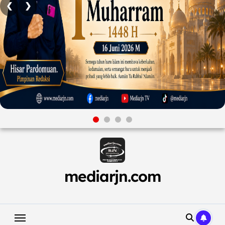
❮
❯
Skip
to
content
mediarjn.com