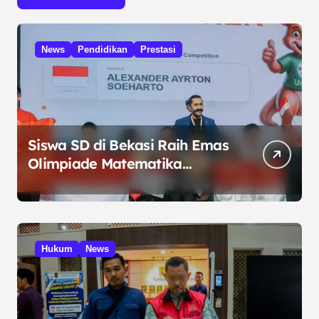
News
Pendidikan
Prestasi
Siswa SD di Bekasi Raih Emas
Olimpiade Matematika
Internasional di Malaysia
Hukum
News