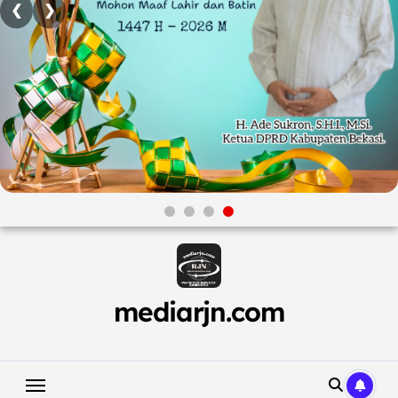
❮
❯
Skip
to
content
mediarjn.com