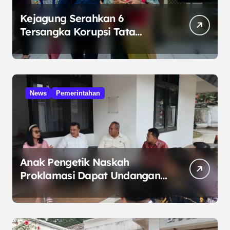
Kejagung Serahkan 6
Tersangka Korupsi Tata
Kelola Minyak ke Penuntut
Umum
News
Pemerintahan
Anak Pengetik Naskah
Proklamasi Dapat Undangan
HUT RI dari Presiden
Prabowo