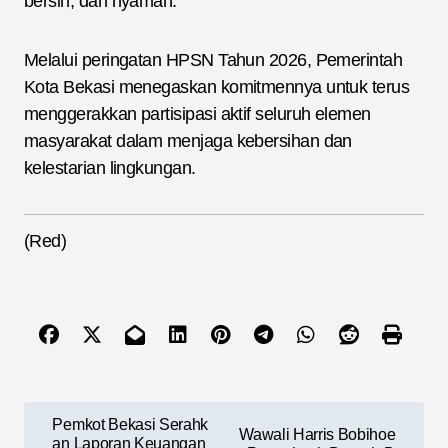
bersih, dan nyaman.
Melalui peringatan HPSN Tahun 2026, Pemerintah
Kota Bekasi menegaskan komitmennya untuk terus
menggerakkan partisipasi aktif seluruh elemen
masyarakat dalam menjaga kebersihan dan
kelestarian lingkungan.
(Red)
N
Pemkot Bekasi Serahk
Wawali Harris Bobihoe
an Laporan Keuangan