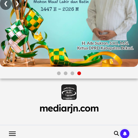
❮
❯
Skip
to
content
mediarjn.com