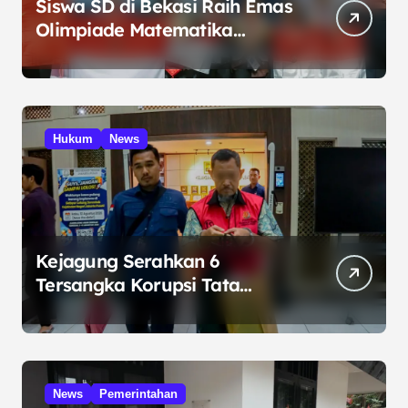
Siswa SD di Bekasi Raih Emas
Olimpiade Matematika
Internasional di Malaysia
Hukum
News
Kejagung Serahkan 6
Tersangka Korupsi Tata
Kelola Minyak ke Penuntut
Umum
News
Pemerintahan