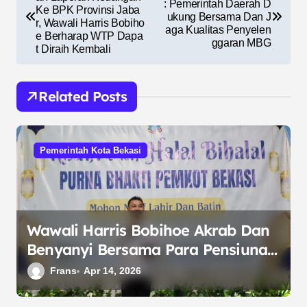
a
: Pemerintah Daerah D
Ke BPK Provinsi Jaba
ukung Bersama Dan J
v
r, Wawali Harris Bobiho
aga Kualitas Penyelen
e Berharap WTP Dapa
i
ggaran MBG
t Diraih Kembali
g
a
Related Posts
s
i
Pemerintah Kota Bekasi
p
o
s
Wawali Harris Bobihoe Akrab Dan
Benyanyi Bersama Para Pensiunan
Pemkot Bekasi
Frans
Apr 14, 2026