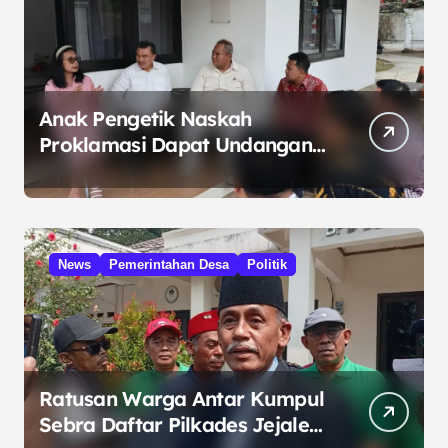
Anak Pengetik Naskah
Proklamasi Dapat Undangan
HUT RI dari Presiden
Prabowo
News
Pemerintahan Desa
Politik
Ratusan Warga Antar Kumpul
Sebra Daftar Pilkades Jejalen