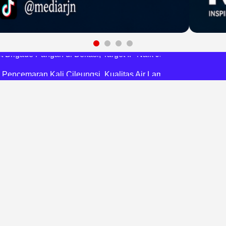
RI, Harli Siregar Perkuat SDM Penegak Hukum
 Cegah Korupsi dan Bijak Bermedia Sosial
 Brigade Pangan di Bekasi, Target IP Naik Jadi 300
Pencemaran Kali Cileungsi, Kualitas Air Lampaui Baku Mutu
Harris Bobihoe Dorong Inovasi Jadi Solusi Nyata
orupsi, Kota Bekasi Perkuat Tata Kelola Lahan
dsus FA, Tekankan Transparansi dan Independensi
 Daftar Pilkades Jejalen Jaya, Serukan Pemilu Damai