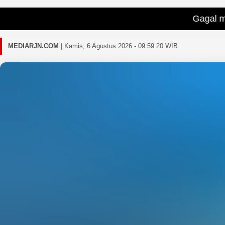
Gagal memuat berita terb
MEDIARJN.COM
|
Kamis, 6 Agustus 2026 - 09.59.24 WIB