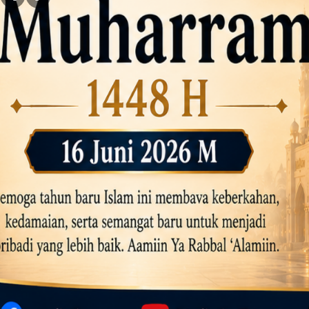
Komjak RI Kawal Kasus Eks Jampi
Ratusan Warga Antar Kumpul Sebra
Kali Bekasi Tercemar Berat, Perumd
Tri Adhianto Pacu Reformasi Pen