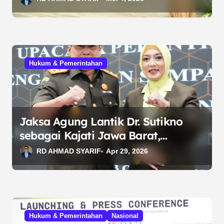
Hukum & Pemerintahan
Jaksa Agung Lantik Dr. Sutikno
sebagai Kajati Jawa Barat,
Tekankan Penegakan Hukum
RD AHMAD SYARIF
Apr 29, 2026
Humanis
Hukum & Pemerintahan
Nasional