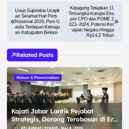
N
Kejagung Tetapkan 11
Usup Supriatna Ucapk
a
Tersangka Korupsi Eks
an Selamat Hari Pers
por CPO dan POME 2
Nasional 2026, Pers G
v
022–2024, Potensi Ker
arda Terdepan Kemaju
ugian Negara Hingga
i
an Kabupaten Bekasi
Rp14,3 Triliun
g
a
Related Posts
s
i
Hukum & Pemerintahan
p
o
s
Kajati Jabar Lantik Pejabat
Strategis, Dorong Terobosan di Era
Digital
RD AHMAD SYARIF
Mei 4, 2026