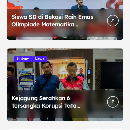
Siswa SD di Bekasi Raih Emas
Olimpiade Matematika
Internasional di Malaysia
Hukum
News
Kejagung Serahkan 6
Tersangka Korupsi Tata
Kelola Minyak ke Penuntut
Umum