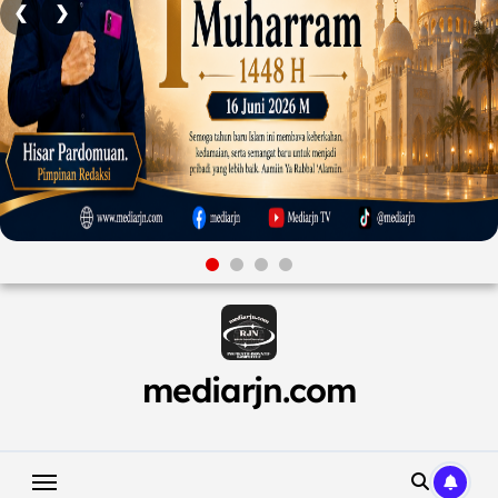
❮
❯
Skip
to
content
mediarjn.com