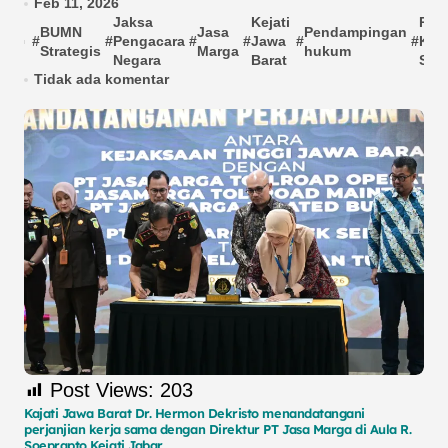
Feb 11, 2026
Jaksa
Kejati
Perj
BUMN
Jasa
Pendampingan
#
#
Pengacara
#
#
Jawa
#
#
Kerj
Strategis
Marga
hukum
Negara
Barat
Sam
Tidak ada komentar
Post Views:
203
Kajati Jawa Barat Dr. Hermon Dekristo menandatangani
perjanjian kerja sama dengan Direktur PT Jasa Marga di Aula R.
Soeprapto Kejati Jabar.