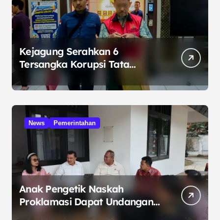
Kejagung Serahkan 6
Tersangka Korupsi Tata
Kelola Minyak ke Penuntut
Umum
News
Pemerintahan
Anak Pengetik Naskah
Proklamasi Dapat Undangan
HUT RI dari Presiden