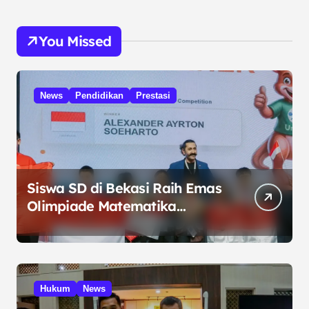
You Missed
News
Pendidikan
Prestasi
Siswa SD di Bekasi Raih Emas
Olimpiade Matematika
Internasional di Malaysia
Hukum
News