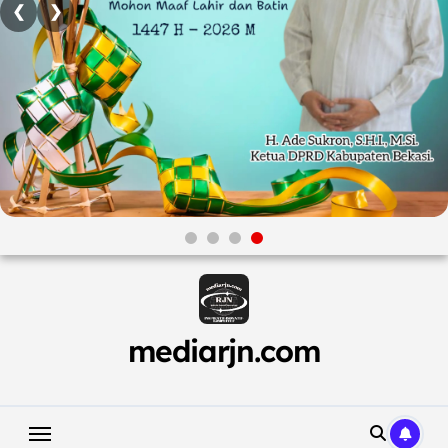
❮
❯
Skip
to
content
mediarjn.com