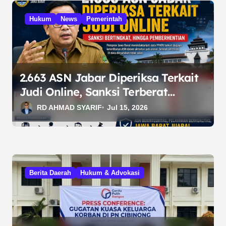
o
Hukum
News
Pemerintah
s
2.663 ASN Jabar Diperiksa Terkait
Judi Online, Sanksi Terberat
Berujung Pemberhentian
RD AHMAD SYARIF
Jul 15, 2026
Berita Daerah
Hukum & Advokasi