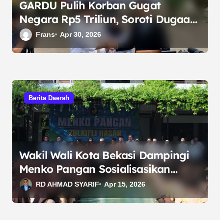
GARDU Pulih Korban Gugat
Negara Rp5 Triliun, Soroti Dugaan
Pengabaian Hak Anak Korban
Frans
Apr 30, 2026
Berita Daerah
Wakil Wali Kota Bekasi Dampingi
Menko Pangan Sosialisasikan
Program MBG dan Tinjau Pasar
RD AHMAD SYARIF
Apr 15, 2026
Murah