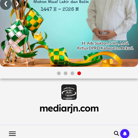
❮
❯
mediarjn.com