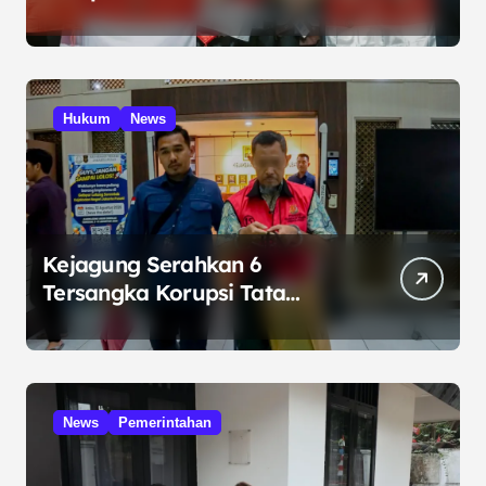
Internasional di Malaysia
Hukum
News
Kejagung Serahkan 6
Tersangka Korupsi Tata
Kelola Minyak ke Penuntut
Umum
News
Pemerintahan