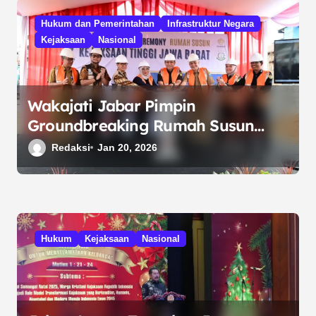
Hukum dan Pemerintahan
Infrastruktur Negara
Kejaksaan
Nasional
Wakajati Jabar Pimpin
Groundbreaking Rumah Susun
Kejati, Dukung Program Nasional 3
Redaksi
Jan 20, 2026
Juta Rumah
Hukum
Kejaksaan
Nasional