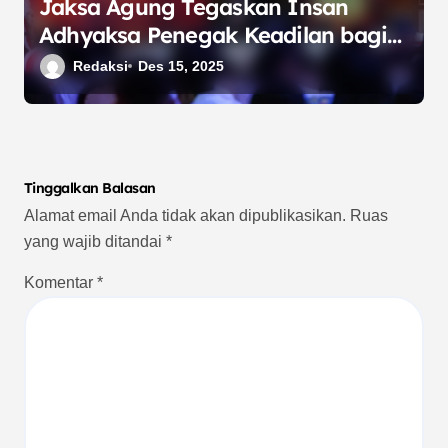
Jaksa Agung Tegaskan Insan
Adhyaksa Penegak Keadilan bagi
Semua Umat dalam Perayaan
Redaksi
Des 15, 2025
Natal 2025
Tinggalkan Balasan
Alamat email Anda tidak akan dipublikasikan.
Ruas
yang wajib ditandai
*
Komentar
*