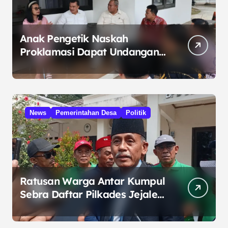
Anak Pengetik Naskah
Proklamasi Dapat Undangan
HUT RI dari Presiden
Prabowo
News
Pemerintahan Desa
Politik
Ratusan Warga Antar Kumpul
Sebra Daftar Pilkades Jejalen
Jaya, Serukan Pemilu Damai