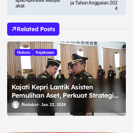
apat Apresiasi Masyar
ja Tahun Anggaran 202
akat
4
Related Posts
Hukum
Kejaksaan
Kajati Kepri Lantik Asisten
Pemulihan Aset, Perkuat Strategi
Pengembalian Aset Negara
Redaksi
Jan 22, 2026