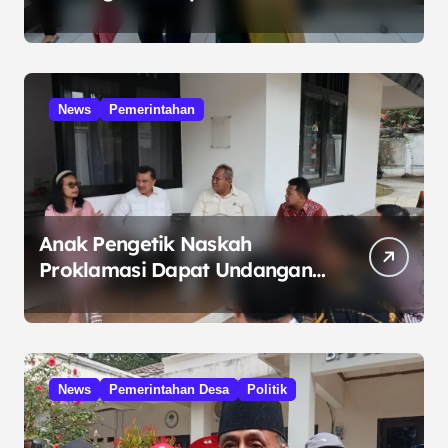
Kelola Minyak ke Penuntut
Umum
News
Pemerintahan
Anak Pengetik Naskah
Proklamasi Dapat Undangan
HUT RI dari Presiden
Prabowo
News
Pemerintahan Desa
Politik