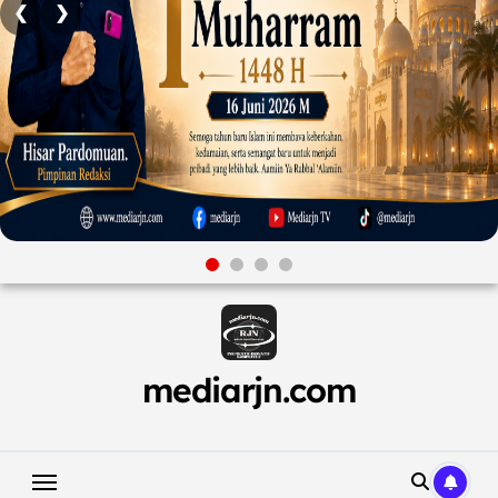
❮
❯
Skip
to
content
mediarjn.com