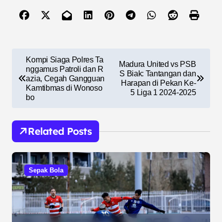
N
Kompi Siaga Polres Ta
Madura United vs PSB
a
nggamus Patroli dan R
S Biak: Tantangan dan
azia, Cegah Gangguan
Harapan di Pekan Ke-
v
Kamtibmas di Wonoso
5 Liga 1 2024-2025
bo
i
g
Related Posts
a
s
i
Sepak Bola
p
o
s