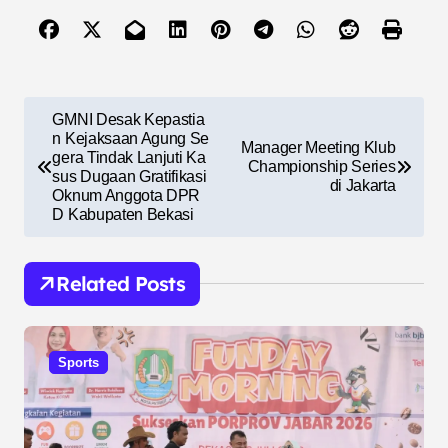
N
GMNI Desak Kepastia
a
n Kejaksaan Agung Se
Manager Meeting Klub
gera Tindak Lanjuti Ka
Championship Series
v
sus Dugaan Gratifikasi
di Jakarta
Oknum Anggota DPR
i
D Kabupaten Bekasi
g
a
Related Posts
s
i
Sports
p
o
s