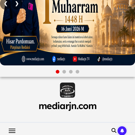
❮
❯
Skip
to
content
mediarjn.com