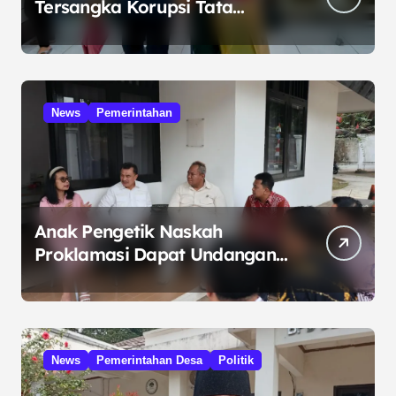
Tersangka Korupsi Tata
Kelola Minyak ke Penuntut
Umum
News
Pemerintahan
Anak Pengetik Naskah
Proklamasi Dapat Undangan
HUT RI dari Presiden
Prabowo
News
Pemerintahan Desa
Politik