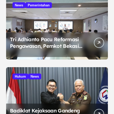
News
Pemerintahan
Tri Adhianto Pacu Reformasi
Pengawasan, Pemkot Bekasi
Targetkan Skor MCSP KPK
Naik
Hukum
News
Badiklat Kejaksaan Gandeng