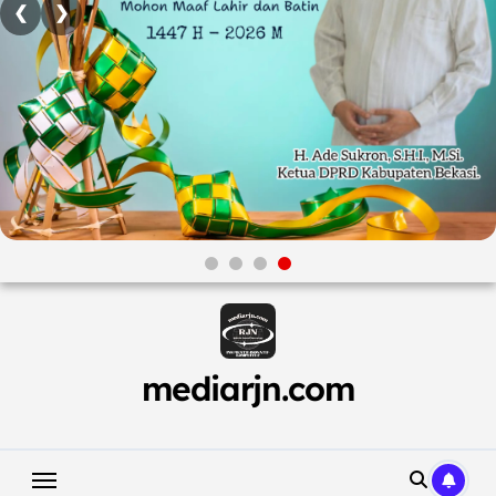
❮
❯
Skip
to
content
mediarjn.com