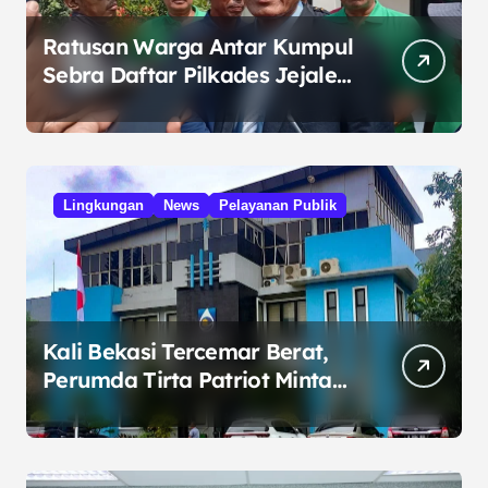
Ratusan Warga Antar Kumpul
Sebra Daftar Pilkades Jejalen
Jaya, Serukan Pemilu Damai
Lingkungan
News
Pelayanan Publik
Kali Bekasi Tercemar Berat,
Perumda Tirta Patriot Minta
Maaf atas Penurunan Kualitas
Air