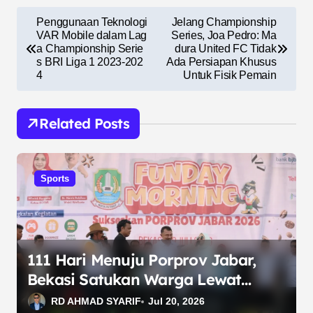
N
Penggunaan Teknologi
Jelang Championship
a
VAR Mobile dalam Lag
Series, Joa Pedro: Ma
a Championship Serie
dura United FC Tidak
v
s BRI Liga 1 2023-202
Ada Persiapan Khusus
4
Untuk Fisik Pemain
i
g
Related Posts
a
s
i
Sports
p
o
s
111 Hari Menuju Porprov Jabar,
Bekasi Satukan Warga Lewat
Funday Morning
RD AHMAD SYARIF
Jul 20, 2026