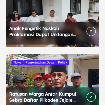
Anak Pengetik Naskah
Proklamasi Dapat Undangan
HUT RI dari Presiden
Prabowo
News
Pemerintahan Desa
Politik
Ratusan Warga Antar Kumpul
Sebra Daftar Pilkades Jejalen