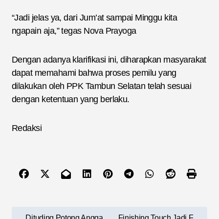
“Jadi jelas ya, dari Jum’at sampai Minggu kita
ngapain aja,” tegas Nova Prayoga
Dengan adanya klarifikasi ini, diharapkan masyarakat
dapat memahami bahwa proses pemilu yang
dilakukan oleh PPK Tambun Selatan telah sesuai
dengan ketentuan yang berlaku.
Redaksi
N
Dituding Potong Angga
Finishing Touch Jadi F