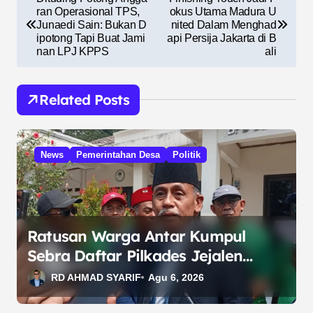
a
ran Operasional TPS,
okus Utama Madura U
Junaedi Sain: Bukan D
nited Dalam Menghad
v
ipotong Tapi Buat Jami
api Persija Jakarta di B
nan LPJ KPPS
ali
i
g
Related Posts
a
s
i
News
Pemerintahan Desa
Politik
p
o
s
Ratusan Warga Antar Kumpul
Sebra Daftar Pilkades Jejalen
Jaya, Serukan Pemilu Damai
RD AHMAD SYARIF
Agu 6, 2026