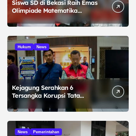
Siswa SD di Bekasi Raih Emas
Olimpiade Matematika
Internasional di Malaysia
Hukum
News
Kejagung Serahkan 6
Tersangka Korupsi Tata
Kelola Minyak ke Penuntut
Umum
News
Pemerintahan