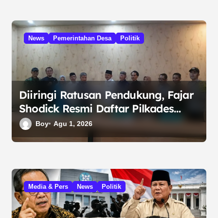
News
Pemerintahan Desa
Politik
Diiringi Ratusan Pendukung, Fajar
Shodick Resmi Daftar Pilkades
Sumber Jaya 2026
Boy
Agu 1, 2026
Media & Pers
News
Politik