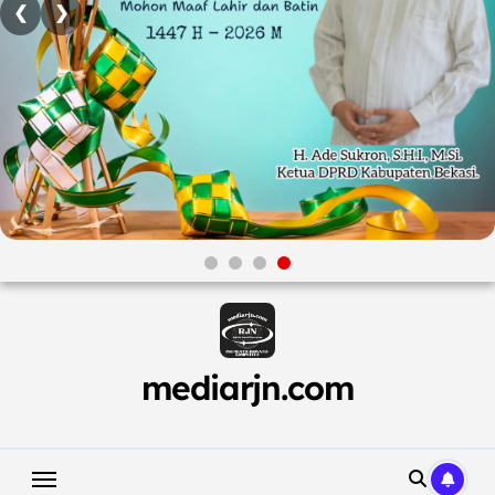
❮
❯
Skip
to
content
mediarjn.com