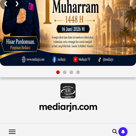
❮
❯
Skip
to
content
mediarjn.com