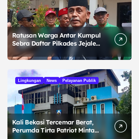
Ratusan Warga Antar Kumpul
Sebra Daftar Pilkades Jejalen
Jaya, Serukan Pemilu Damai
Lingkungan
News
Pelayanan Publik
Kali Bekasi Tercemar Berat,
Perumda Tirta Patriot Minta
Maaf atas Penurunan Kualitas