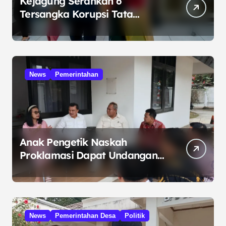
Kejagung Serahkan 6
Tersangka Korupsi Tata
Kelola Minyak ke Penuntut
Umum
News
Pemerintahan
Anak Pengetik Naskah
Proklamasi Dapat Undangan
HUT RI dari Presiden
Prabowo
News
Pemerintahan Desa
Politik