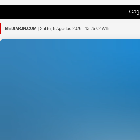
Gagal memuat beri
MEDIARJN.COM
|
Sabtu, 8 Agustus 2026 - 13.26.05 WIB