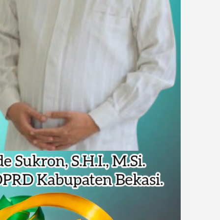
Pencemaran Kali Cileungsi, Kualitas Air Lampaui Baku Mutu
piade Matematika Internasional di Malaysia
rupsi Tata Kelola Minyak ke Penuntut Umum
 Dapat Undangan HUT RI dari Presiden Prabowo