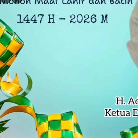
DLH Kota Bekasi Temukan Indikasi 
Siswa SD di Bekasi Raih Emas Olim
Kejagung Serahkan 6 Tersangka Ko
Anak Pengetik Naskah Proklamasi