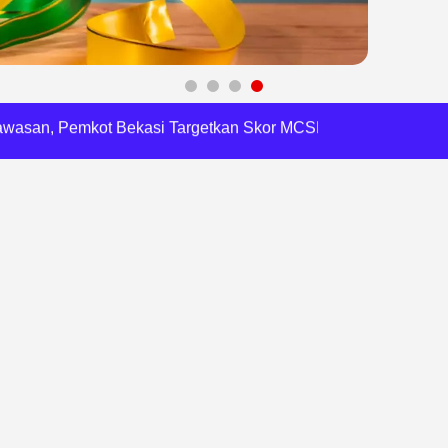
 Daftar Pilkades Jejalen Jaya, Serukan Pemilu Damai
a Tirta Patriot Minta Maaf atas Penurunan Kualitas Air
gawasan, Pemkot Bekasi Targetkan Skor MCSP KPK Naik
RI, Harli Siregar Perkuat SDM Penegak Hukum
 Cegah Korupsi dan Bijak Bermedia Sosial
 Brigade Pangan di Bekasi, Target IP Naik Jadi 300
Pencemaran Kali Cileungsi, Kualitas Air Lampaui Baku Mutu
piade Matematika Internasional di Malaysia