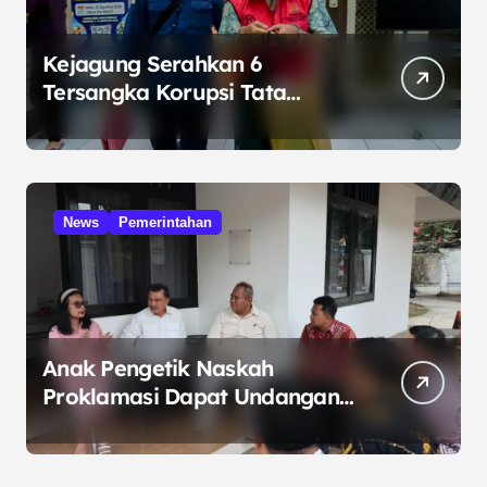
Kejagung Serahkan 6
Tersangka Korupsi Tata
Kelola Minyak ke Penuntut
Umum
News
Pemerintahan
Anak Pengetik Naskah
Proklamasi Dapat Undangan
HUT RI dari Presiden
Prabowo