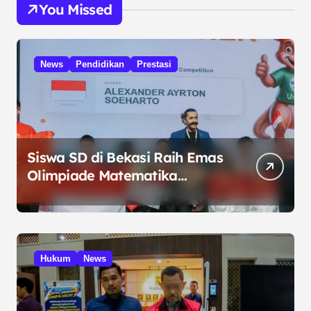
You Missed
News
Pendidikan
Prestasi
Siswa SD di Bekasi Raih Emas
Olimpiade Matematika
Internasional di Malaysia
Hukum
News