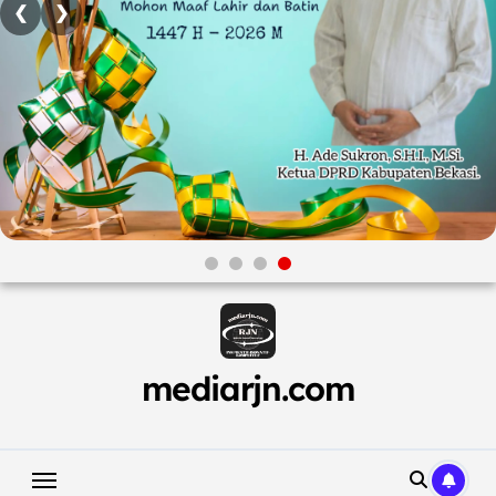
❮
❯
Skip
to
content
mediarjn.com