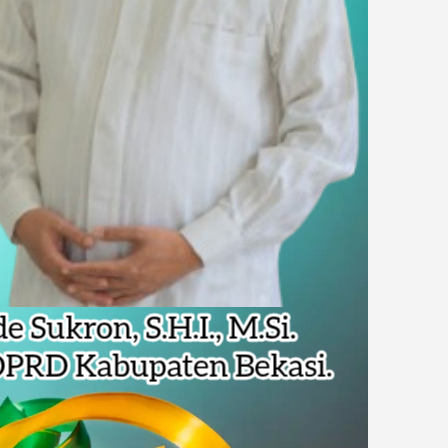
Pencemaran Kali Cileungsi, Kualitas Air Lampaui Baku Mutu
piade Matematika Internasional di Malaysia
rupsi Tata Kelola Minyak ke Penuntut Umum
 Dapat Undangan HUT RI dari Presiden Prabowo