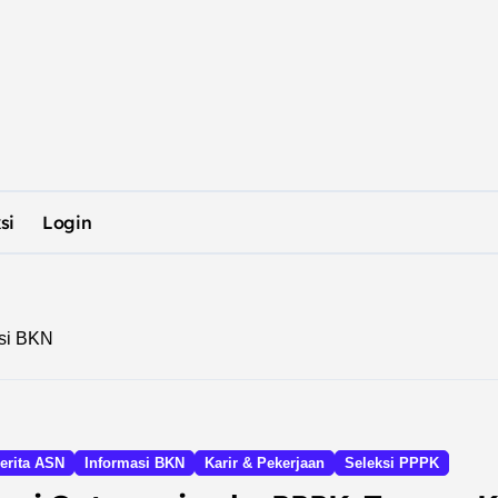
si
Login
asi BKN
erita ASN
Informasi BKN
Karir & Pekerjaan
Seleksi PPPK