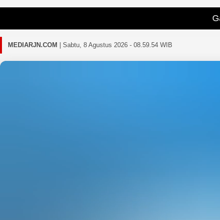
Gagal memuat 
MEDIARJN.COM
|
Sabtu, 8 Agustus 2026 - 08.59.56 WIB