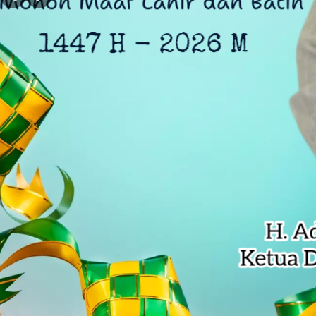
DLH Kota Bekasi Temukan Indikasi 
Siswa SD di Bekasi Raih Emas Olim
Kejagung Serahkan 6 Tersangka Ko
Anak Pengetik Naskah Proklamasi