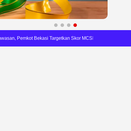
 Daftar Pilkades Jejalen Jaya, Serukan Pemilu Damai
a Tirta Patriot Minta Maaf atas Penurunan Kualitas Air
gawasan, Pemkot Bekasi Targetkan Skor MCSP KPK Naik
RI, Harli Siregar Perkuat SDM Penegak Hukum
 Cegah Korupsi dan Bijak Bermedia Sosial
 Brigade Pangan di Bekasi, Target IP Naik Jadi 300
Pencemaran Kali Cileungsi, Kualitas Air Lampaui Baku Mutu
piade Matematika Internasional di Malaysia