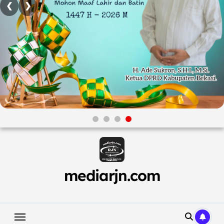
❮
❯
Skip
to
content
mediarjn.com