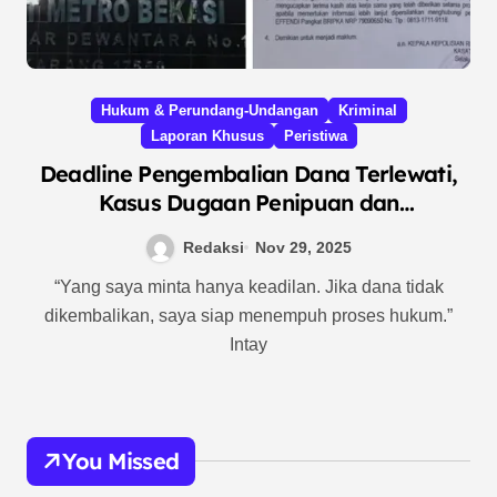
Hukum & Perundang-Undangan
Kriminal
Laporan Khusus
Peristiwa
Deadline Pengembalian Dana Terlewati,
Kasus Dugaan Penipuan dan
Penggelapan Rp72 Juta di Bekasi Menuju
Redaksi
Nov 29, 2025
Pelaporan
“Yang saya minta hanya keadilan. Jika dana tidak
dikembalikan, saya siap menempuh proses hukum.”
Intay
You Missed