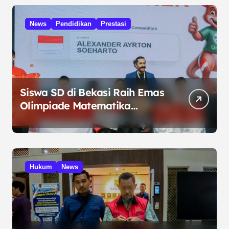
News
Pendidikan
Prestasi
Siswa SD di Bekasi Raih Emas
Olimpiade Matematika
Internasional di Malaysia
Hukum
News