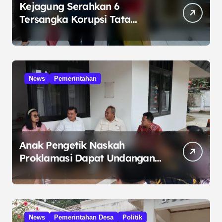
Kejagung Serahkan 6
Tersangka Korupsi Tata
Kelola Minyak ke Penuntut
Umum
News
Pemerintahan
Anak Pengetik Naskah
Proklamasi Dapat Undangan
HUT RI dari Presiden
Prabowo
News
Pemerintahan Desa
Politik