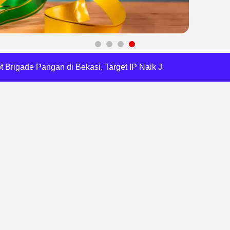
RI, Harli Siregar Perkuat SDM Penegak Hukum
 Cegah Korupsi dan Bijak Bermedia Sosial
 Brigade Pangan di Bekasi, Target IP Naik Jadi 300
Pencemaran Kali Cileungsi, Kualitas Air Lampaui Baku Mutu
Harris Bobihoe Dorong Inovasi Jadi Solusi Nyata
orupsi, Kota Bekasi Perkuat Tata Kelola Lahan
dsus FA, Tekankan Transparansi dan Independensi
 Daftar Pilkades Jejalen Jaya, Serukan Pemilu Damai