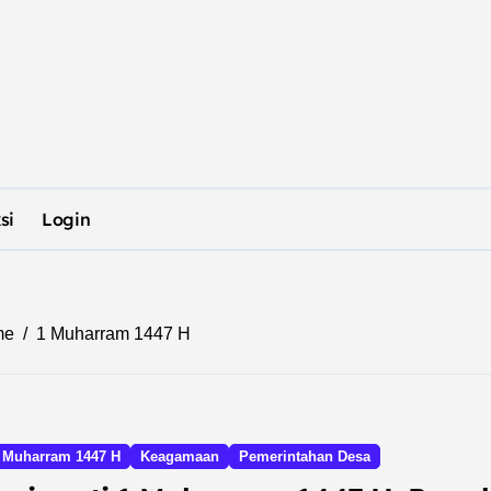
si
Login
me
1 Muharram 1447 H
 Muharram 1447 H
Keagamaan
Pemerintahan Desa