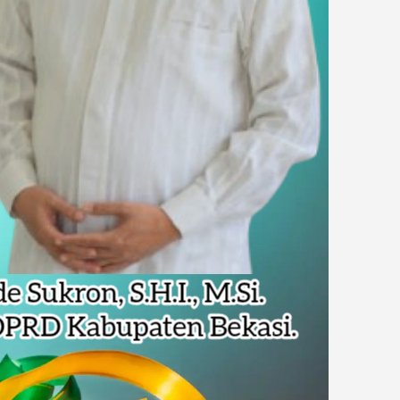
dsus FA, Tekankan Transparansi dan Independensi
 Daftar Pilkades Jejalen Jaya, Serukan Pemilu Damai
a Tirta Patriot Minta Maaf atas Penurunan Kualitas Air
gawasan, Pemkot Bekasi Targetkan Skor MCSP KPK Naik