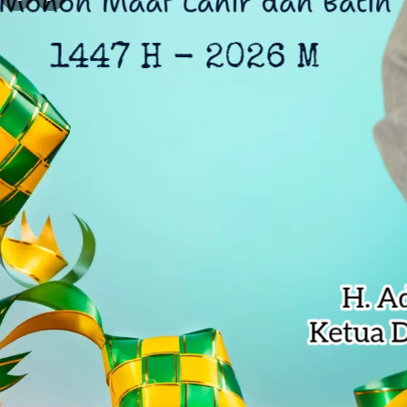
Komjak RI Kawal Kasus Eks Jampi
Ratusan Warga Antar Kumpul Sebra
Kali Bekasi Tercemar Berat, Perumd
Tri Adhianto Pacu Reformasi Pen