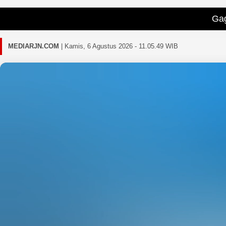
Gagal memuat be
MEDIARJN.COM
|
Kamis, 6 Agustus 2026 - 11.05.52 WIB