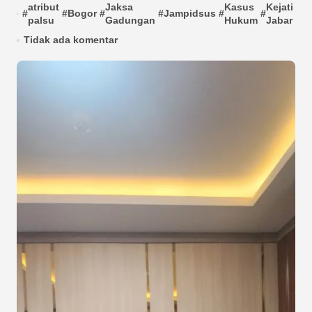
atribut
Jaksa
Kasus
Kejati
m
#
#
Bogor
#
#
Jampidsus
#
#
#
palsu
Gadungan
Hukum
Jabar
p
Tidak ada komentar