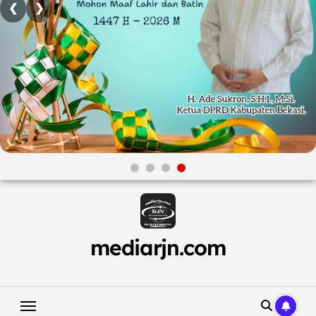
❮
❯
Skip
to
content
mediarjn.com