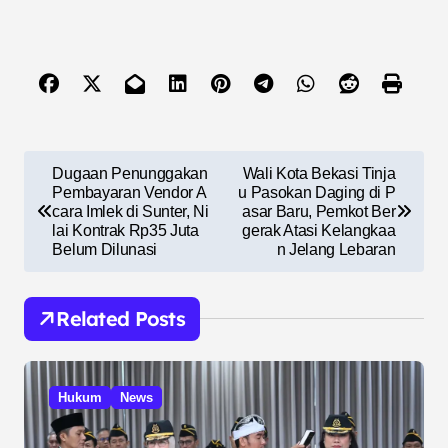
N
Dugaan Penunggakan
Wali Kota Bekasi Tinja
a
Pembayaran Vendor A
u Pasokan Daging di P
cara Imlek di Sunter, Ni
asar Baru, Pemkot Ber
v
lai Kontrak Rp35 Juta
gerak Atasi Kelangkaa
Belum Dilunasi
n Jelang Lebaran
i
g
Related Posts
a
s
i
Hukum
News
p