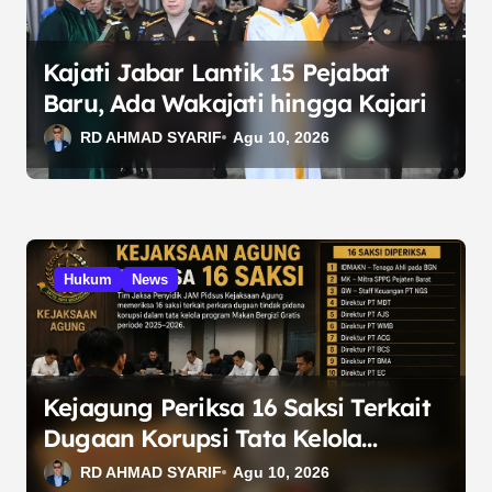
o
s
Kajati Jabar Lantik 15 Pejabat
Baru, Ada Wakajati hingga Kajari
RD AHMAD SYARIF
Agu 10, 2026
Hukum
News
Kejagung Periksa 16 Saksi Terkait
Dugaan Korupsi Tata Kelola
Program MBG
RD AHMAD SYARIF
Agu 10, 2026