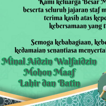
Harris Bobihoe Dorong Inovasi Jadi Solusi Nyata
rupsi Tata Kelola Minyak ke Penuntut Umum
 Dapat Undangan HUT RI dari Presiden Prabowo