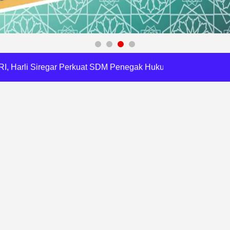
 Daftar Pilkades Jejalen Jaya, Serukan Pemilu Damai
a Tirta Patriot Minta Maaf atas Penurunan Kualitas Air
gawasan, Pemkot Bekasi Targetkan Skor MCSP KPK Naik
RI, Harli Siregar Perkuat SDM Penegak Hukum
 Cegah Korupsi dan Bijak Bermedia Sosial
 Brigade Pangan di Bekasi, Target IP Naik Jadi 300
Pencemaran Kali Cileungsi, Kualitas Air Lampaui Baku Mutu
Harris Bobihoe Dorong Inovasi Jadi Solusi Nyata
rupsi Tata Kelola Minyak ke Penuntut Umum