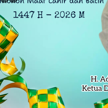
DLH Kota Bekasi Temukan Indikasi 
Siswa SD di Bekasi Raih Emas Olim
Kejagung Serahkan 6 Tersangka Ko
Anak Pengetik Naskah Proklamasi