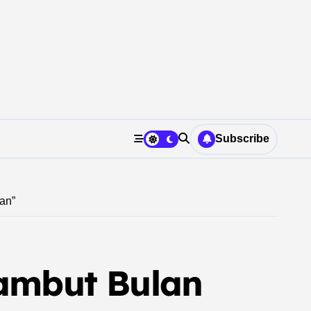
Subscribe
an”
ambut Bulan