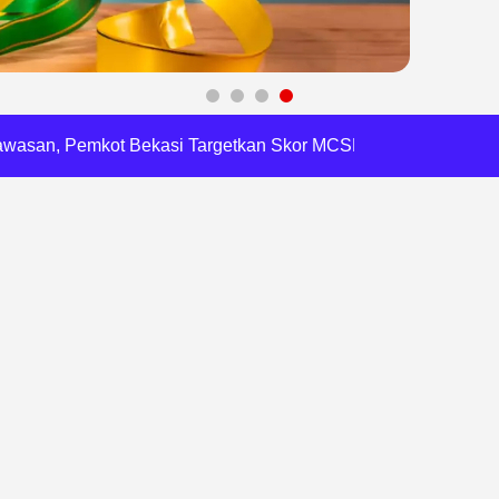
 Daftar Pilkades Jejalen Jaya, Serukan Pemilu Damai
a Tirta Patriot Minta Maaf atas Penurunan Kualitas Air
gawasan, Pemkot Bekasi Targetkan Skor MCSP KPK Naik
RI, Harli Siregar Perkuat SDM Penegak Hukum
 Cegah Korupsi dan Bijak Bermedia Sosial
 Brigade Pangan di Bekasi, Target IP Naik Jadi 300
Pencemaran Kali Cileungsi, Kualitas Air Lampaui Baku Mutu
piade Matematika Internasional di Malaysia