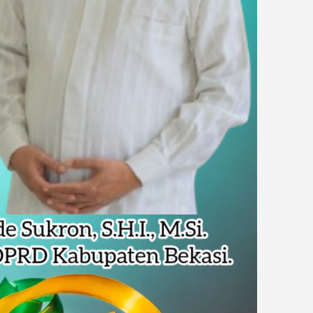
Pencemaran Kali Cileungsi, Kualitas Air Lampaui Baku Mutu
piade Matematika Internasional di Malaysia
rupsi Tata Kelola Minyak ke Penuntut Umum
 Dapat Undangan HUT RI dari Presiden Prabowo