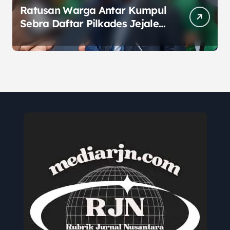
Ratusan Warga Antar Kumpul
Sebra Daftar Pilkades Jejalen
Jaya, Serukan Pemilu Damai