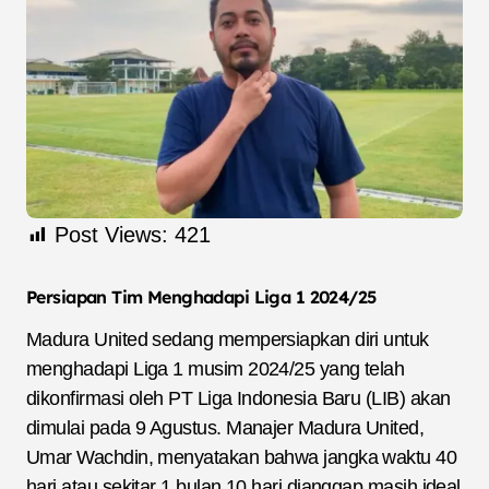
Post Views:
421
Persiapan Tim Menghadapi Liga 1 2024/25
Madura United sedang mempersiapkan diri untuk
menghadapi Liga 1 musim 2024/25 yang telah
dikonfirmasi oleh PT Liga Indonesia Baru (LIB) akan
dimulai pada 9 Agustus. Manajer Madura United,
Umar Wachdin, menyatakan bahwa jangka waktu 40
hari atau sekitar 1 bulan 10 hari dianggap masih ideal