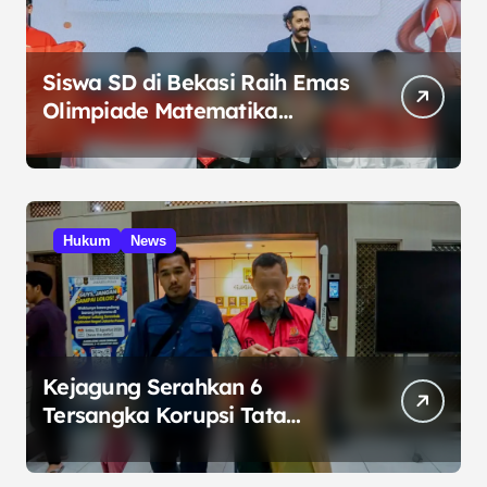
Siswa SD di Bekasi Raih Emas
Olimpiade Matematika
Internasional di Malaysia
Hukum
News
Kejagung Serahkan 6
Tersangka Korupsi Tata
Kelola Minyak ke Penuntut
Umum