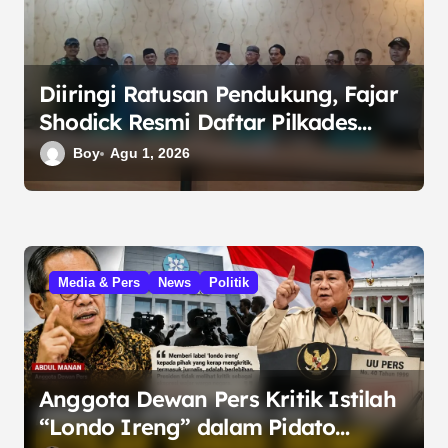
Diiringi Ratusan Pendukung, Fajar
Shodick Resmi Daftar Pilkades
Sumber Jaya 2026
Boy
Agu 1, 2026
Media & Pers
News
Politik
Anggota Dewan Pers Kritik Istilah
“Londo Ireng” dalam Pidato