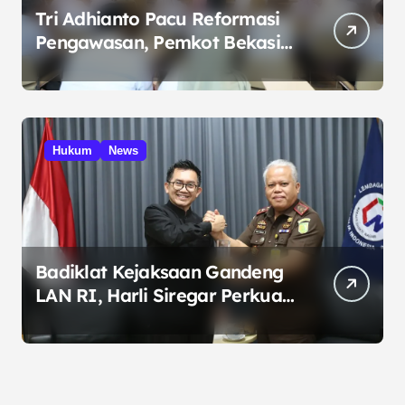
Tri Adhianto Pacu Reformasi
Pengawasan, Pemkot Bekasi
Targetkan Skor MCSP KPK
Naik
Hukum
News
Badiklat Kejaksaan Gandeng
LAN RI, Harli Siregar Perkuat
SDM Penegak Hukum