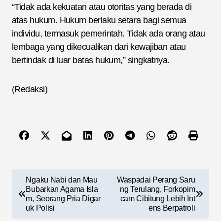
“Tidak ada kekuatan atau otoritas yang berada di
atas hukum. Hukum berlaku setara bagi semua
individu, termasuk pemerintah. Tidak ada orang atau
lembaga yang dikecualikan dari kewajiban atau
bertindak di luar batas hukum,” singkatnya.
(Redaksi)
N
Ngaku Nabi dan Mau
Waspadai Perang Saru
a
Bubarkan Agama Isla
ng Terulang, Forkopim
m, Seorang Pria Digar
cam Cibitung Lebih Int
v
uk Polisi
ens Berpatroli