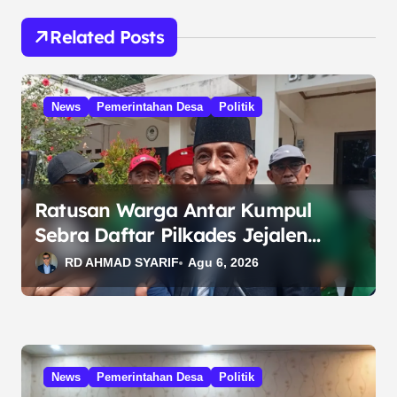
i
g
Related Posts
a
s
News
Pemerintahan Desa
Politik
i
p
o
s
Ratusan Warga Antar Kumpul
Sebra Daftar Pilkades Jejalen
Jaya, Serukan Pemilu Damai
RD AHMAD SYARIF
Agu 6, 2026
News
Pemerintahan Desa
Politik