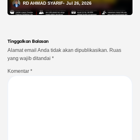
Presiden Prabowo
RD AHMAD SYARIF
Jul 26, 2026
Tinggalkan Balasan
Alamat email Anda tidak akan dipublikasikan.
Ruas
yang wajib ditandai
*
Komentar
*