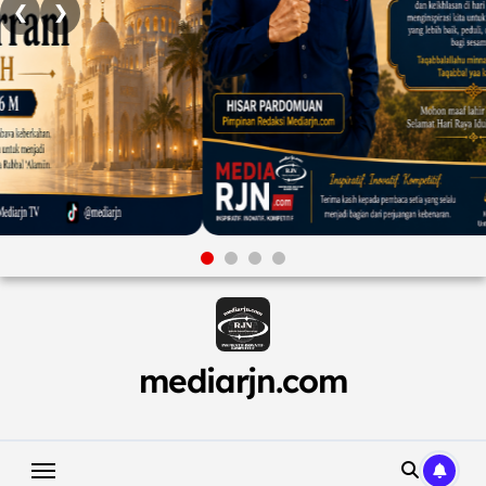
❮
❯
Skip
to
content
mediarjn.com