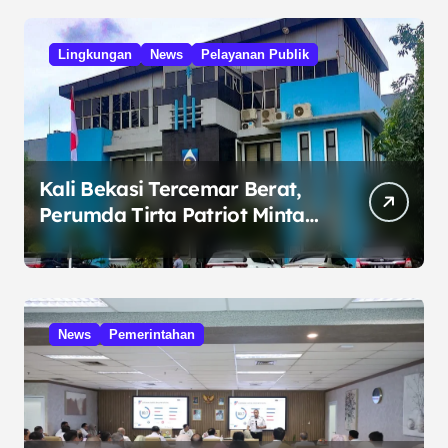
Lingkungan
News
Pelayanan Publik
Kali Bekasi Tercemar Berat,
Perumda Tirta Patriot Minta
Maaf atas Penurunan Kualitas
Air
News
Pemerintahan