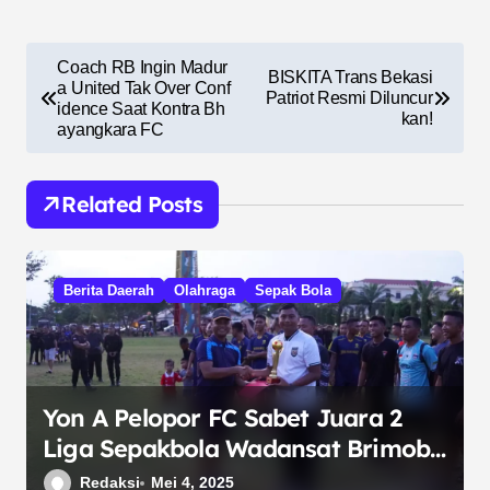
N
Coach RB Ingin Madur
BISKITA Trans Bekasi
a
a United Tak Over Conf
Patriot Resmi Diluncur
idence Saat Kontra Bh
kan!
v
ayangkara FC
i
g
Related Posts
a
s
Berita Daerah
Olahraga
Sepak Bola
i
p
o
s
Yon A Pelopor FC Sabet Juara 2
Liga Sepakbola Wadansat Brimob
Kaltim Cup I 2025
Redaksi
Mei 4, 2025