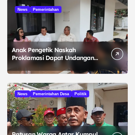
News
Pemerintahan
Anak Pengetik Naskah
Proklamasi Dapat Undangan
HUT RI dari Presiden
Prabowo
News
Pemerintahan Desa
Politik
Ratusan Warga Antar Kumpul