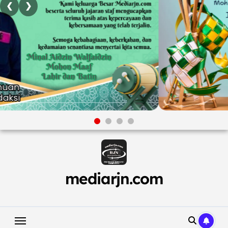
❮
❯
Skip
to
content
mediarjn.com