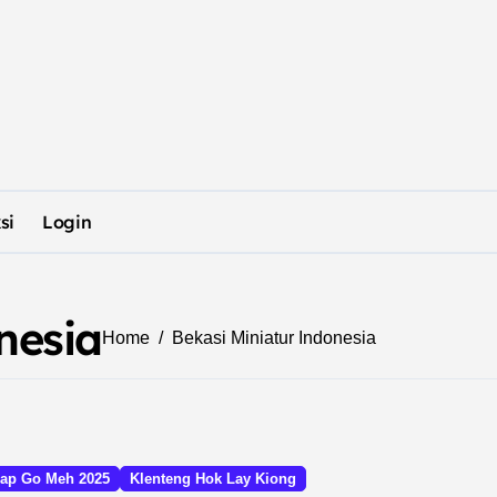
si
Login
nesia
Home
Bekasi Miniatur Indonesia
ap Go Meh 2025
Klenteng Hok Lay Kiong