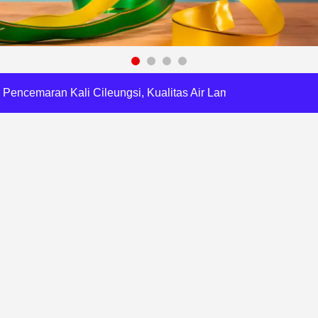
 Cegah Korupsi dan Bijak Bermedia Sosial
 Brigade Pangan di Bekasi, Target IP Naik Jadi 300
Pencemaran Kali Cileungsi, Kualitas Air Lampaui Baku Mutu
Harris Bobihoe Dorong Inovasi Jadi Solusi Nyata
orupsi, Kota Bekasi Perkuat Tata Kelola Lahan
dsus FA, Tekankan Transparansi dan Independensi
Risiko Baru untuk Maksimalkan Pemulihan Aset
a Tirta Patriot Minta Maaf atas Penurunan Kualitas Air