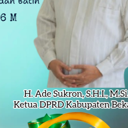
Risiko Baru untuk Maksimalkan Pemulihan Aset
a Tirta Patriot Minta Maaf atas Penurunan Kualitas Air
gawasan, Pemkot Bekasi Targetkan Skor MCSP KPK Naik
RI, Harli Siregar Perkuat SDM Penegak Hukum