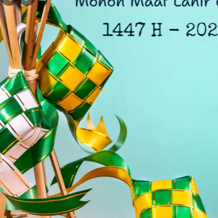
Kejaksaan Siapkan AI dan Sistem 
Kali Bekasi Tercemar Berat, Perumd
Tri Adhianto Pacu Reformasi Pen
Badiklat Kejaksaan Gandeng LAN 