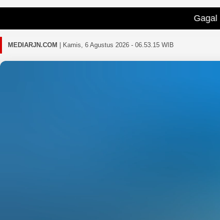
Gagal memuat berita
MEDIARJN.COM
|
Kamis, 6 Agustus 2026 - 06.53.18 WIB