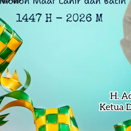
DLH Kota Bekasi Temukan Indikasi 
Siswa SD di Bekasi Raih Emas Olim
Kejagung Serahkan 6 Tersangka Ko
Anak Pengetik Naskah Proklamasi