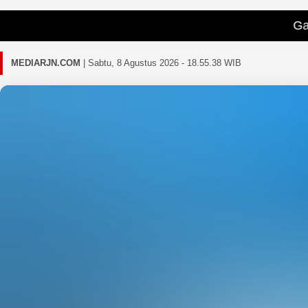
Gagal memuat b
MEDIARJN.COM
|
Sabtu, 8 Agustus 2026 - 18.55.40 WIB