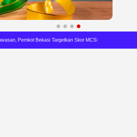
 Daftar Pilkades Jejalen Jaya, Serukan Pemilu Damai
a Tirta Patriot Minta Maaf atas Penurunan Kualitas Air
gawasan, Pemkot Bekasi Targetkan Skor MCSP KPK Naik
RI, Harli Siregar Perkuat SDM Penegak Hukum
 Cegah Korupsi dan Bijak Bermedia Sosial
 Brigade Pangan di Bekasi, Target IP Naik Jadi 300
Pencemaran Kali Cileungsi, Kualitas Air Lampaui Baku Mutu
piade Matematika Internasional di Malaysia