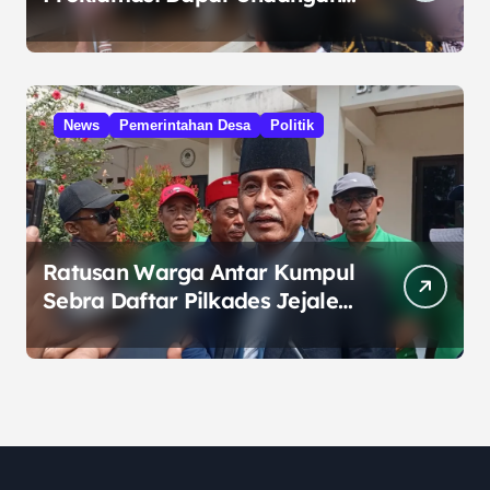
HUT RI dari Presiden
Prabowo
News
Pemerintahan Desa
Politik
Ratusan Warga Antar Kumpul
Sebra Daftar Pilkades Jejalen
Jaya, Serukan Pemilu Damai