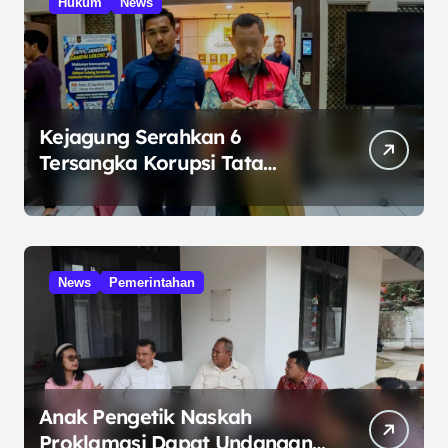
Hukum
News
Kejagung Serahkan 6
Tersangka Korupsi Tata
Kelola Minyak ke Penuntut
Umum
News
Pemerintahan
Anak Pengetik Naskah
Proklamasi Dapat Undangan