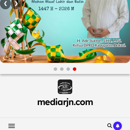
❮
❯
Skip
to
content
mediarjn.com