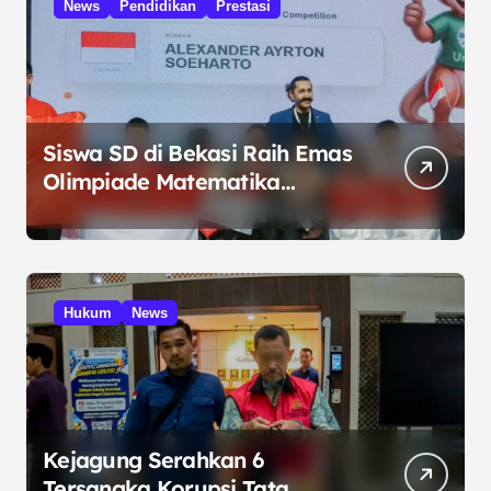
News
Pendidikan
Prestasi
Siswa SD di Bekasi Raih Emas
Olimpiade Matematika
Internasional di Malaysia
Hukum
News
Kejagung Serahkan 6
Tersangka Korupsi Tata