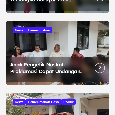
Kelola Minyak ke Penuntut
Umum
News
Pemerintahan
Anak Pengetik Naskah
Proklamasi Dapat Undangan
HUT RI dari Presiden
Prabowo
News
Pemerintahan Desa
Politik