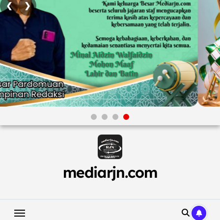
❮
❯
Skip
to
content
mediarjn.com