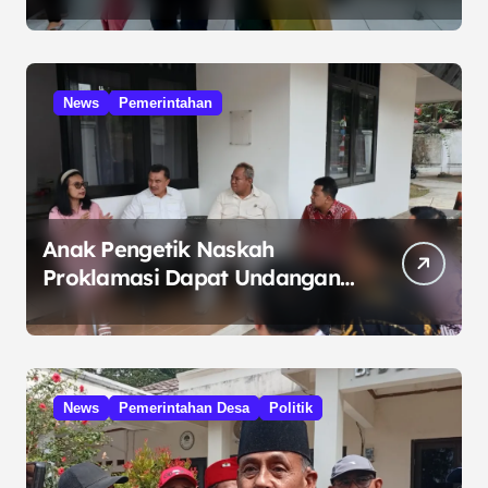
Kelola Minyak ke Penuntut
Umum
News
Pemerintahan
Anak Pengetik Naskah
Proklamasi Dapat Undangan
HUT RI dari Presiden
Prabowo
News
Pemerintahan Desa
Politik