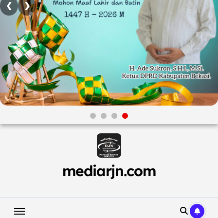
❮
❯
Skip
to
content
mediarjn.com