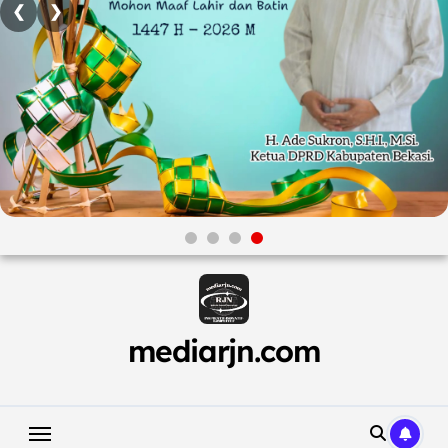
❮
❯
Skip
to
content
mediarjn.com