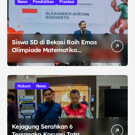
News
Pendidikan
Prestasi
Siswa SD di Bekasi Raih Emas
Olimpiade Matematika
Internasional di Malaysia
Hukum
News
Kejagung Serahkan 6
Tersangka Korupsi Tata