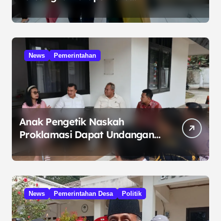
Kelola Minyak ke Penuntut
Umum
News
Pemerintahan
Anak Pengetik Naskah
Proklamasi Dapat Undangan
HUT RI dari Presiden
Prabowo
News
Pemerintahan Desa
Politik