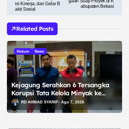
gaan Suap Proyek di K
v
isi Kinerja, dan Gelar B
abupaten Bekasi
akti Sosial
i
g
Related Posts
a
s
i
Hukum
News
p
o
s
Kejagung Serahkan 6 Tersangka
Korupsi Tata Kelola Minyak ke
Penuntut Umum
RD AHMAD SYARIF
Agu 7, 2026