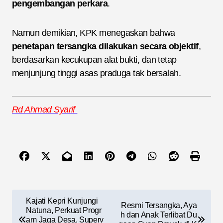
pengembangan perkara
.
Namun demikian, KPK menegaskan bahwa
penetapan tersangka dilakukan secara objektif
,
berdasarkan kecukupan alat bukti, dan tetap
menjunjung tinggi asas praduga tak bersalah.
Rd Ahmad Syarif
N
Kajati Kepri Kunjungi
Resmi Tersangka, Aya
a
Natuna, Perkuat Progr
h dan Anak Terlibat Du
am Jaga Desa, Superv