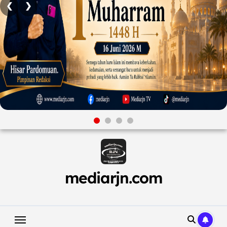
❮
❯
Skip
to
content
mediarjn.com