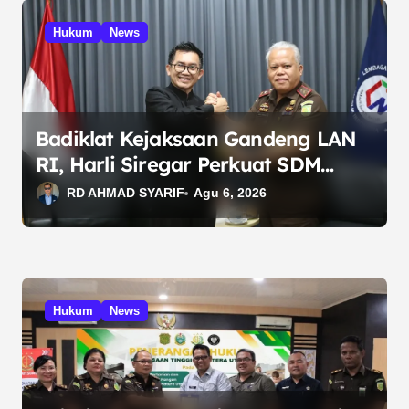
Hukum
News
Badiklat Kejaksaan Gandeng LAN
RI, Harli Siregar Perkuat SDM
Penegak Hukum
RD AHMAD SYARIF
Agu 6, 2026
Hukum
News