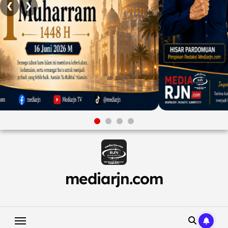
❮
❯
Skip
to
content
mediarjn.com