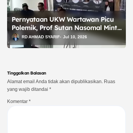
Pernyataan UKW Wartawan Picu
Polemik, Prof Sutan Nasomal Minta
PWI Bogor Klarifikasi
RD AHMAD SYARIF
Jul 10, 2026
Tinggalkan Balasan
Alamat email Anda tidak akan dipublikasikan.
Ruas
yang wajib ditandai
*
Komentar
*