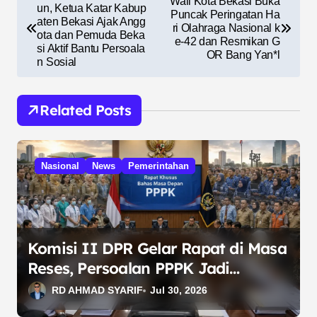
Wali Kota Bekasi Buka
a
un, Ketua Katar Kabup
Puncak Peringatan Ha
aten Bekasi Ajak Angg
ri Olahraga Nasional k
v
ota dan Pemuda Beka
e-42 dan Resmikan G
si Aktif Bantu Persoala
i
OR Bang Yan*l
n Sosial
g
a
Related Posts
s
i
Nasional
News
Pemerintahan
p
o
s
Komisi II DPR Gelar Rapat di Masa
Reses, Persoalan PPPK Jadi
Prioritas Pembahasan
RD AHMAD SYARIF
Jul 30, 2026