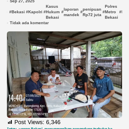
Sep 27, 2025
Kasus
Polres
laporan
penipuan
#
Bekasi
#
Kapolri
#
Hukum
#
#
#
Metro
#
RJ
mandek
Rp72 juta
Bekasi
Bekasi
Tidak ada komentar
Post Views:
6,346
Intay, warga Bekasi, menyampaikan pengaduan terbuka ke