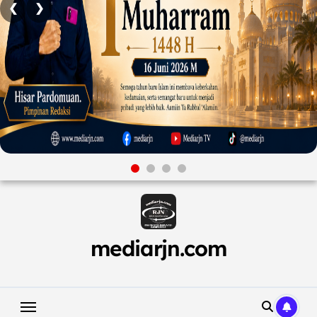
❮
❯
Skip
to
content
mediarjn.com