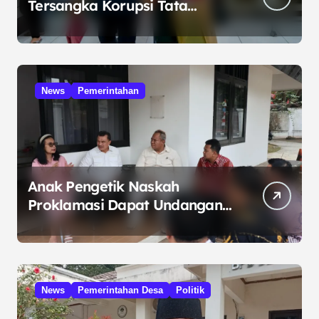
Tersangka Korupsi Tata
Kelola Minyak ke Penuntut
Umum
News
Pemerintahan
Anak Pengetik Naskah
Proklamasi Dapat Undangan
HUT RI dari Presiden
Prabowo
News
Pemerintahan Desa
Politik