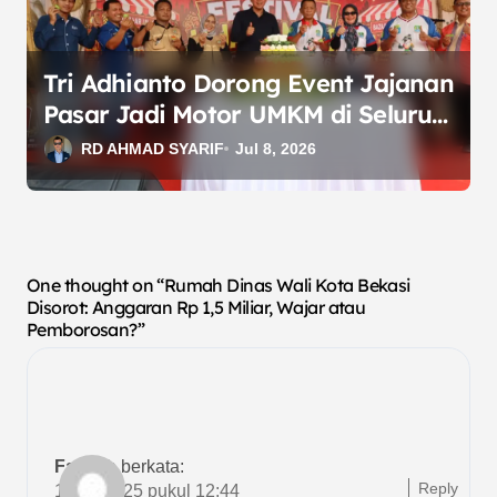
Tri Adhianto Dorong Event Jajanan
Pasar Jadi Motor UMKM di Seluruh
Kecamatan Bekasi
RD AHMAD SYARIF
Jul 8, 2026
One thought on “Rumah Dinas Wali Kota Bekasi
Disorot: Anggaran Rp 1,5 Miliar, Wajar atau
Pemborosan?”
Fadilah
berkata:
Reply
13/09/2025 pukul 12:44