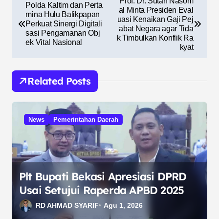
Prof. Dr. Sutan Nasom
Polda Kaltim dan Perta
a
al Minta Presiden Eval
mina Hulu Balikpapan
uasi Kenaikan Gaji Pej
Perkuat Sinergi Digitali
v
abat Negara agar Tida
sasi Pengamanan Obj
k Timbulkan Konflik Ra
i
ek Vital Nasional
kyat
g
a
Related Posts
s
i
News
Pemerintahan Daerah
p
o
s
Plt Bupati Bekasi Apresiasi DPRD
Usai Setujui Raperda APBD 2025
RD AHMAD SYARIF
Agu 1, 2026