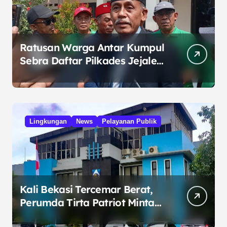
Ratusan Warga Antar Kumpul
Sebra Daftar Pilkades Jejalen
Jaya, Serukan Pemilu Damai
Lingkungan
News
Pelayanan Publik
Kali Bekasi Tercemar Berat,
Perumda Tirta Patriot Minta
Maaf atas Penurunan Kualitas