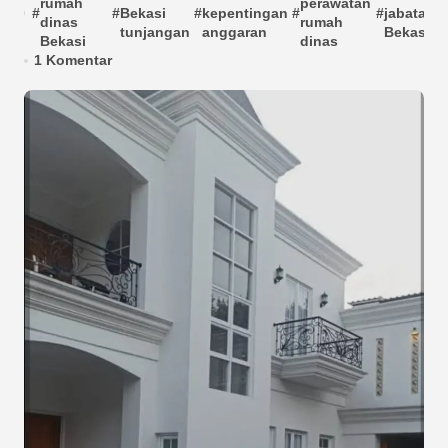
rumah
perawatan
#
#
Bekasi
#
kepentingan
#
#
jabatan
#
dinas
rumah
tunjangan
anggaran
Bekasi
Bekasi
dinas
1 Komentar