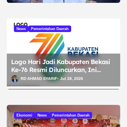
News
Pemerintahan Daerah
Logo Hari Jadi Kabupaten Bekasi
Ke-76 Resmi Diluncurkan, Ini
Filosofi di Baliknya
RD AHMAD SYARIF
Jul 28, 2026
Ekonomi
News
Pemerintahan Daerah